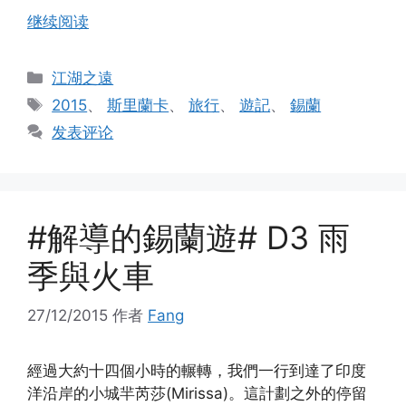
继续阅读
分
江湖之遠
类
标
2015
、
斯里蘭卡
、
旅行
、
遊記
、
錫蘭
签
发表评论
#解導的錫蘭遊# D3 雨
季與火車
27/12/2015
作者
Fang
經過大約十四個小時的輾轉，我們一行到達了印度
洋沿岸的小城羋芮莎(Mirissa)。這計劃之外的停留