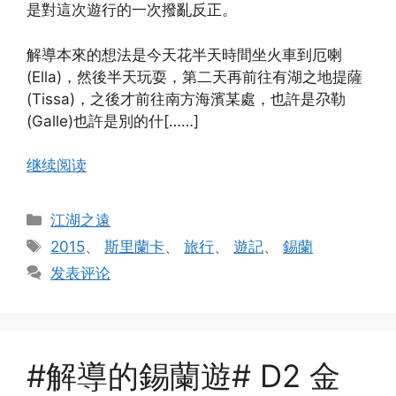
是對這次遊行的一次撥亂反正。
解導本來的想法是今天花半天時間坐火車到厄喇
(Ella)，然後半天玩耍，第二天再前往有湖之地提薩
(Tissa)，之後才前往南方海濱某處，也許是尕勒
(Galle)也許是別的什[……]
继续阅读
分
江湖之遠
类
标
2015
、
斯里蘭卡
、
旅行
、
遊記
、
錫蘭
签
发表评论
#解導的錫蘭遊# D2 金