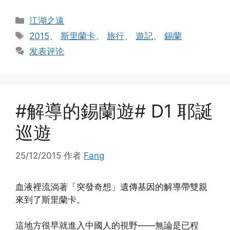
分
江湖之遠
类
标
2015
、
斯里蘭卡
、
旅行
、
遊記
、
錫蘭
签
发表评论
#解導的錫蘭遊# D1 耶誕
巡遊
25/12/2015
作者
Fang
血液裡流淌著「突發奇想」遺傳基因的解導帶雙親
來到了斯里蘭卡。
這地方很早就進入中國人的視野——無論是已程