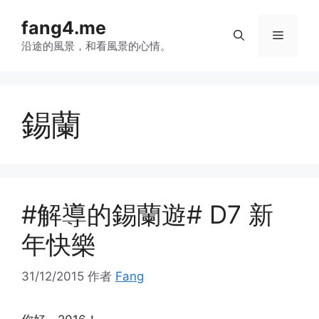
跳
fang4.me
至
菜
内
沿途的風景，和看風景的心情。
容
单
錫蘭
#解導的錫蘭遊# D7 新
年快樂
31/12/2015
作者
Fang