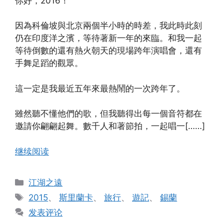
你好，2016！
因為科倫坡與北京兩個半小時的時差，我此時此刻
仍在印度洋之濱，等待著新一年的來臨。和我一起
等待倒數的還有熱火朝天的現場跨年演唱會，還有
手舞足蹈的觀眾。
這一定是我最近五年來最熱鬧的一次跨年了。
雖然聽不懂他們的歌，但我聽得出每一個音符都在
邀請你翩翩起舞。數千人和著節拍，一起唱一[……]
继续阅读
分
江湖之遠
类
标
2015
、
斯里蘭卡
、
旅行
、
遊記
、
錫蘭
签
发表评论