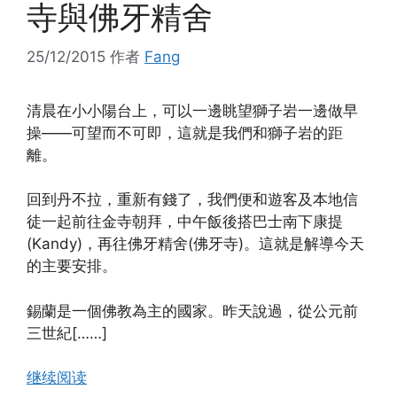
寺與佛牙精舍
25/12/2015
作者
Fang
清晨在小小陽台上，可以一邊眺望獅子岩一邊做早
操——可望而不可即，這就是我們和獅子岩的距
離。
回到丹不拉，重新有錢了，我們便和遊客及本地信
徒一起前往金寺朝拜，中午飯後搭巴士南下康提
(Kandy)，再往佛牙精舍(佛牙寺)。這就是解導今天
的主要安排。
錫蘭是一個佛教為主的國家。昨天說過，從公元前
三世紀[……]
继续阅读