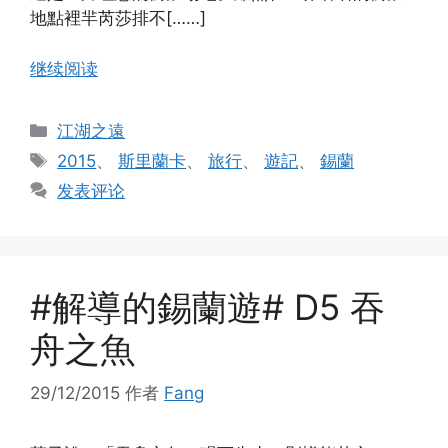
地點裡羋芮莎排不[……]
继续阅读
分
江湖之遠
类
标
2015
、
斯里蘭卡
、
旅行
、
遊記
、
錫蘭
签
发表评论
#解導的錫蘭遊# D5 吞
舟之魚
29/12/2015
作者
Fang