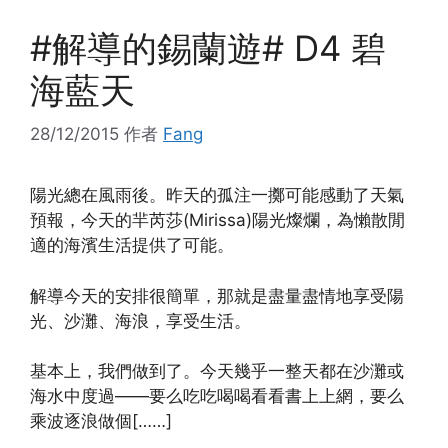
#解導的錫蘭遊# D4 碧
海藍天
28/12/2015
作者
Fang
陽光總在風雨後。昨天的孤注一擲可能感動了天氣
預報，今天的羋芮莎(Mirissa)陽光燦爛，為懶散閒
適的海濱生活提供了可能。
解導今天的安排很簡單，那就是盡量盡情地享受陽
光、沙灘、海浪，享受生活。
基本上，我們做到了。今天幾乎一整天都在沙灘或
海水中度過——要么吃吃喝喝看看書上上網，要么
乘波逐浪做個[……]