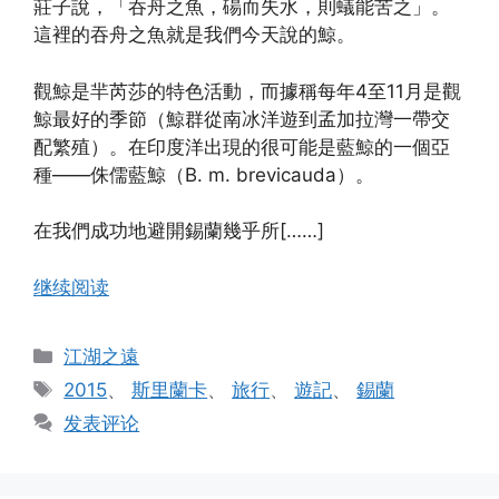
莊子說，「吞舟之魚，碭而失水，則蟻能苦之」。
這裡的吞舟之魚就是我們今天說的鯨。
觀鯨是羋芮莎的特色活動，而據稱每年4至11月是觀
鯨最好的季節（鯨群從南冰洋遊到孟加拉灣一帶交
配繁殖）。在印度洋出現的很可能是藍鯨的一個亞
種——侏儒藍鯨（B. m. brevicauda）。
在我們成功地避開錫蘭幾乎所[……]
继续阅读
分
江湖之遠
类
标
2015
、
斯里蘭卡
、
旅行
、
遊記
、
錫蘭
签
发表评论