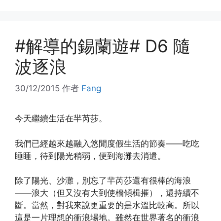
#解導的錫蘭遊# D6 隨
波逐浪
30/12/2015
作者
Fang
今天繼續生活在羋芮莎。
我們已經越來越融入悠閒度假生活的節奏——吃吃
睡睡，待到陽光稍弱，便到海灘去消遣。
除了陽光、沙灘，別忘了羋芮莎還有很棒的海浪
——浪大（但又沒有大到使檣傾楫摧），還持續不
斷。當然，對我來說更重要的是水溫比較高。所以
這是一片理想的衝浪場地。雖然在世界著名的衝浪