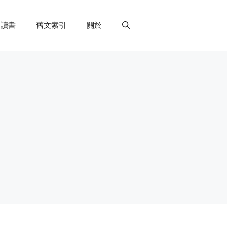
讀書
舊文索引
關於