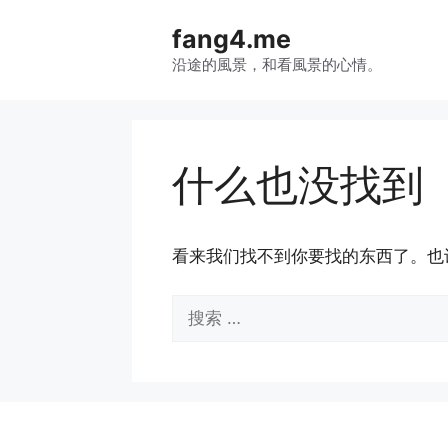
跳
fang4.me
至
内
沿途的風景，和看風景的心情。
容
什么也没找到
看来我们找不到你要找的东西了。也
搜
索：