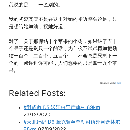
我说的是⋯⋯一些别的。
我的初衷其实不是在这里对她的裙边评头论足，只
是想给她加油，祝她好运。
对了，关于那棵结十个苹果的小树，如果结了五十
个果子还是剩只一个的话，为什么不试试再加把劲
结一百个，二百个，五百个⋯⋯不会总是只剩下一
个的，或许也许可能，人们想要的只是四十九个苹
果。
Blogged with
Flock
Related Posts:
#逍遙遊 D5 漾江鎮至黃連村 69km
23/12/2020
#東北行紀 D6 騰克鎮至奎勒河鎮外河邊某處
98km
02/09/2022