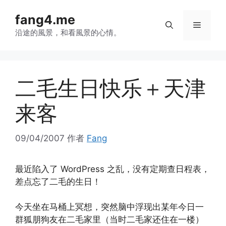
跳
fang4.me
至
菜
内
沿途的風景，和看風景的心情。
容
单
二毛生日快乐＋天津
来客
09/04/2007
作者
Fang
最近陷入了 WordPress 之乱，没有定期查日程表，
差点忘了二毛的生日！
今天坐在马桶上冥想，突然脑中浮现出某年今日一
群狐朋狗友在二毛家里（当时二毛家还住在一楼）