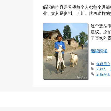
倡议的内容是希望每个人都每个月能
业，尤其是贵州、四川、陕西这样的
这个想法来自
建议。之前
了真实的贵
继续阅读
分
無所用心
类
标
2007
、
签
2 条评论