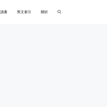
讀書
舊文索引
關於