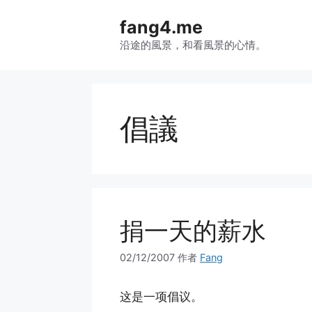
跳
fang4.me
至
内
沿途的風景，和看風景的心情。
容
倡議
捐一天的薪水
02/12/2007
作者
Fang
这是一项倡议。