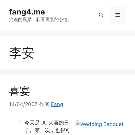
跳
fang4.me
至
菜
内
沿途的風景，和看風景的心情。
容
单
李安
喜宴
14/04/2007
作者
Fang
今天是 JL 大喜的日
子。第一次，也很可