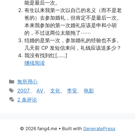
能是最后一次。
有生以来我第一次以自己的名义（而不是老
爸的）去参加婚礼，但肯定不是最后一次。
本来我参加的第一次婚礼应该是申和小胡
的，不过这两位太能拖了⋯⋯
结婚的是第一次，参加婚礼的经验也不多。
几天前 CP 发短信来问，礼钱应该送多少？
我没有找到红[……]
继续阅读
分
無所用心
类
标
2007
、
AV
、
文化
、
李安
、
电影
签
2 条评论
© 2026 fang4.me
• Built with
GeneratePress