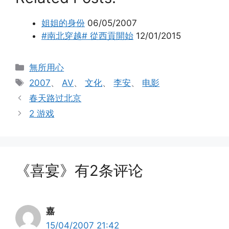
姐姐的身份
06/05/2007
#南北穿越# 從西貢開始
12/01/2015
分
無所用心
类
标
2007
、
AV
、
文化
、
李安
、
电影
签
春天路过北京
2 游戏
《喜宴》有2条评论
嘉
15/04/2007 21:42