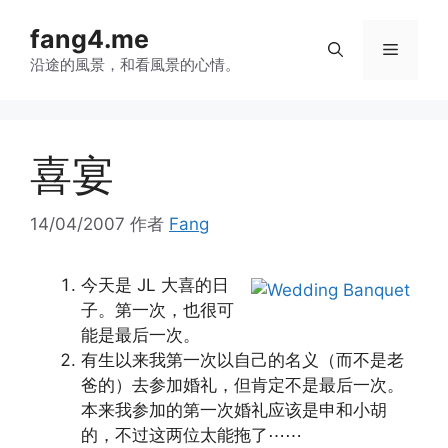
跳
fang4.me
至
菜
内
沿途的風景，和看風景的心情。
容
单
喜宴
14/04/2007
作者
Fang
今天是 JL 大喜的日
子。第一次，也很可
能是最后一次。
有生以来我第一次以自己的名义（而不是老
爸的）去参加婚礼，但肯定不是最后一次。
本来我参加的第一次婚礼应该是申和小胡
的，不过这两位太能拖了⋯⋯