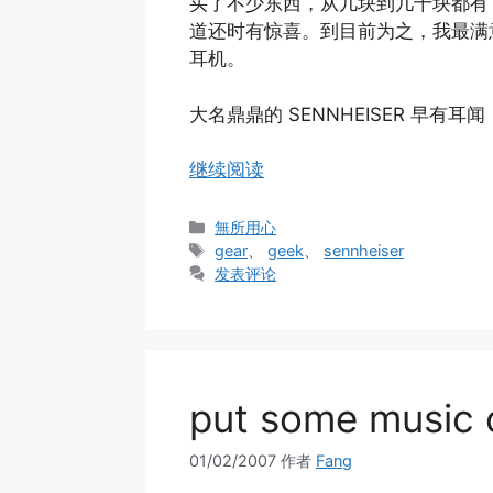
买了不少东西，从几块到几十块都有
道还时有惊喜。到目前为之，我最满
耳机。
大名鼎鼎的 SENNHEISER 早有耳
继续阅读
分
無所用心
类
标
gear
、
geek
、
sennheiser
签
发表评论
put some music 
01/02/2007
作者
Fang