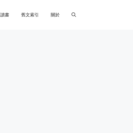
讀書
舊文索引
關於