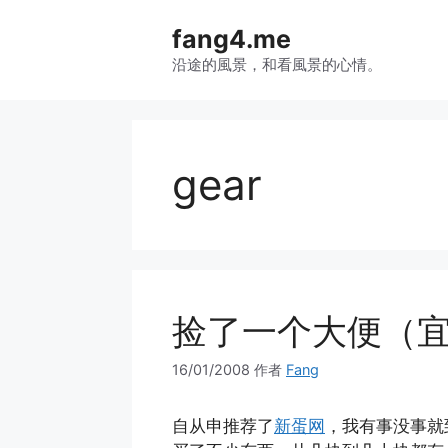
跳
fang4.me
至
内
沿途的風景，和看風景的心情。
容
gear
捡了一个大便（
16/01/2008
作者
Fang
自从申推荐了
新蛋网
，我有事没事就