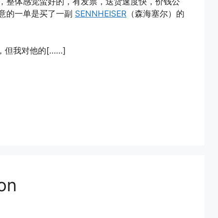
，整体感觉蛮好的，有发票，送货速度快，价钱公
意的一单是买了一副
SENNHEISER
（森海塞尔）的
闻，但我对他的[……]
on