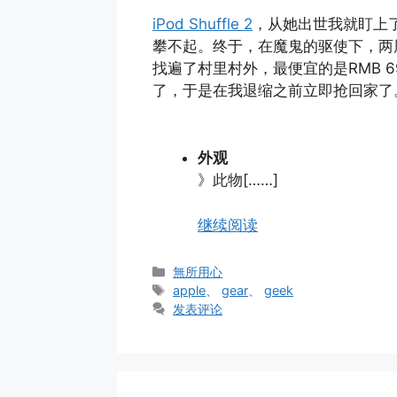
iPod Shuffle 2
，从她出世我就盯上
攀不起。终于，在魔鬼的驱使下，两
找遍了村里村外，最便宜的是RMB 
了，于是在我退缩之前立即抢回家了
外观
》此物[……]
继续阅读
分
無所用心
类
标
apple
、
gear
、
geek
签
发表评论