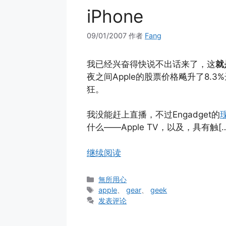
iPhone
09/01/2007
作者
Fang
我已经兴奋得快说不出话来了，这
就
夜之间Apple的股票价格飚升了8.
狂。
我没能赶上直播，不过Engadget的
什么——Apple TV，以及，具有触[…
继续阅读
分
無所用心
类
标
apple
、
gear
、
geek
签
发表评论