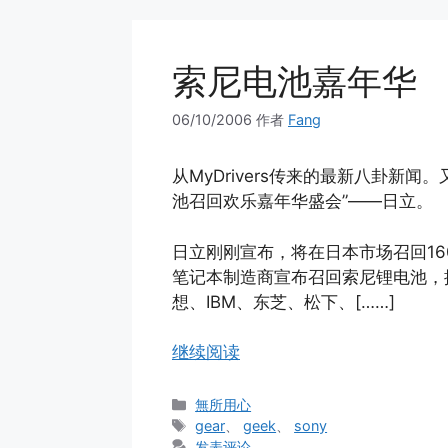
索尼电池嘉年华
06/10/2006
作者
Fang
从MyDrivers传来的最新八卦新
池召回欢乐嘉年华盛会”——日立。
日立刚刚宣布，将在日本市场召回16
笔记本制造商宣布召回索尼锂电池，
想、IBM、东芝、松下、[……]
继续阅读
分
無所用心
类
标
gear
、
geek
、
sony
签
发表评论