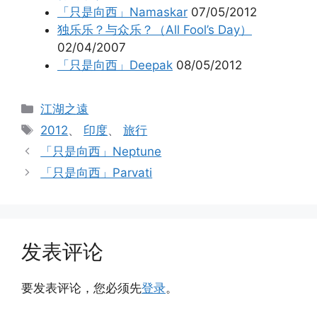
「只是向西」Namaskar
07/05/2012
独乐乐？与众乐？（All Fool’s Day）
02/04/2007
「只是向西」Deepak
08/05/2012
分
江湖之遠
类
标
2012
、
印度
、
旅行
签
「只是向西」Neptune
「只是向西」Parvati
发表评论
要发表评论，您必须先
登录
。