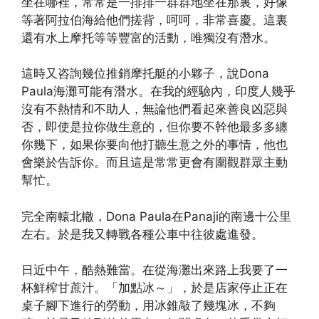
坐在哪裡，常常是一排排一群群地坐在那裏，好像
等著阿拉伯海給他們搓背，呵呵，非常喜慶。這裏
還有水上摩托等等豐富的活動，唯獨沒有潛水。
這時又咨詢幾位推銷摩托艇的小夥子，說Dona
Paula海灘可能有潛水。在我的經驗內，印度人幾乎
沒有不熱情和不助人，無論他們看起來善良凶惡與
否，即使是拉你做生意的，但你要不幹他最多多纏
你幾下，如果你要向他打聽生意之外的事情，他也
會樂於告訴你。而且這是常常更會有圍觀群眾主動
幫忙。
完全南轅北轍，Dona Paula在Panaji的南邊十公里
左右。於是我又轉戰各種公車中往彼處進發。
日近中午，酷熱難當。在從海灘出來路上我要了一
杯鮮榨甘蔗汁。「加點冰～」，於是店家停止正在
桌子腳下進行的勞動，用冰錐敲了幾塊冰，不夠