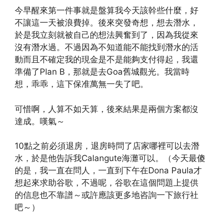
今早醒來第一件事就是盤算我今天該幹些什麼，好
不讓這一天被浪費掉。後來突發奇想，想去潛水，
於是我立刻就被自己的想法興奮到了，因為我從來
沒有潛水過。不過因為不知道能不能找到潛水的活
動而且不確定我的現金是不是能夠支付得起，我還
準備了Plan B，那就是去Goa舊城觀光。我當時
想，乖乖，這下保准萬無一失了吧。
可惜啊，人算不如天算，後來結果是兩個方案都沒
達成。嘆氣～
10點之前必須退房，退房時問了店家哪裡可以去潛
水，於是他告訴我Calangute海灘可以。（今天最傻
的是，我一直在問人，一直到下午在Dona Paula才
想起來求助谷歌，不過呢，谷歌在這個問題上提供
的信息也不靠譜～或許應該更多地咨詢一下旅行社
吧～）