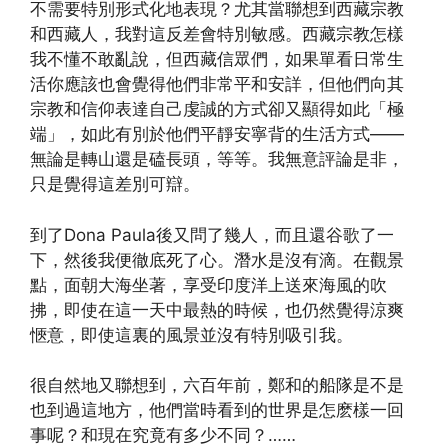
不需要特別形式化地表現？尤其當聯想到西藏宗教
和西藏人，我對這反差會特別敏感。西藏宗教怎樣
我不懂不敢亂說，但西藏信眾們，如果單看日常生
活你應該也會覺得他們非常平和安詳，但他們向其
宗教和信仰表達自己虔誠的方式卻又顯得如此「極
端」，如此有別於他們平靜安寧背的生活方式——
無論是轉山還是磕長頭，等等。我無意評論是非，
只是覺得這差別可辯。
到了Dona Paula後又問了幾人，而且還谷歌了一
下，然後我便徹底死了心。潛水是沒有滴。在觀景
點，面朝大海坐著，享受印度洋上送來海風的吹
拂，即使在這一天中最熱的時候，也仍然覺得涼爽
愜意，即使這裏的風景並沒有特別吸引我。
很自然地又聯想到，六百年前，鄭和的船隊是不是
也到過這地方，他們當時看到的世界是怎麽樣一回
事呢？和現在究竟有多少不同？……