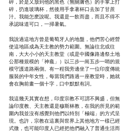
碎，於是又放到他的黑色（無關膚色）的手掌上打
碎，扔進玻璃杯，然後用手拿著杯口去加了甘蔗
汁。我能怎麽說呢。我還是一飲而盡，而且不得不
承認味道可口，一掃暑氣。
我說過這地方曾是葡萄牙人的地盤，他們苦心經營
使這地區成為天主教的勢力範圍。無論往北或往
南，大大小小的天主教堂（或是中國像路邊祭土地
公那種規模的「神龕」）以三步一崗五步一哨的規
模守護道路兩側。有一程我旁邊坐了一位印度傳統
服裝的中年女性，每當我們路過一座教堂時，她就
會在胸前畫一個十字，口中默默有詞。
我這幾天其實在想，印度宗教不可謂不興盛，但無
論印度教、天主教還是穆斯林教，在我的所見的範
圍內我並沒有感覺到他們以特別「極端」的方式呈
現。也許，宗教在這裏與世界上其他地方一樣已經
式微，也可能印度人已經把他們融入了普通生活而