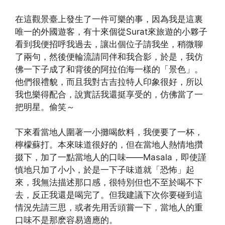
在這觀景臺上發生了一件可樂的事，因為我是這裏
唯一的外國遊客，有十來個從Surat來旅遊的小夥子
看到我便招呼我過去，讓出個位子請我坐，稍微聊
了兩句，然後便輪流請同伴和我合影，於是，我仿
佛一下子成了和背後的阿拉伯海一樣的「景色」。
他們很禮貌，而且我對古吉拉特人印象很好，所以
我也樂得配合，說實話我還挺享受的，仿佛當了一
把明星。偷笑～
下來看當地人圍著一小攤喝飲料，我便要了一杯，
檸檬蘇打。本來味道很好的，但在當地人熱情地攢
掇下，加了一點當地人的口味——Masala，即使謹
慎地只加了小小，於是一下子味道就「恐怖」起
來，我無法描述那口感，很特別但也不至於喝不下
去，反正我還是喝完了。但我建議下次你要碰到這
情況先請三思，或者先用舌頭嘗一下，當地人的重
口味不是那麽容易適應的。