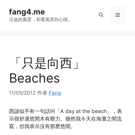
跳
fang4.me
至
菜
内
沿途的風景，和看風景的心情。
容
单
「只是向西」
Beaches
11/05/2012
作者
Fang
西諺似乎有一句話叫「A day at the beach」，表
示很舒適悠閒木有壓力。雖然我今天在海灘之間流
竄，但我表示沒有那麽悠閒。