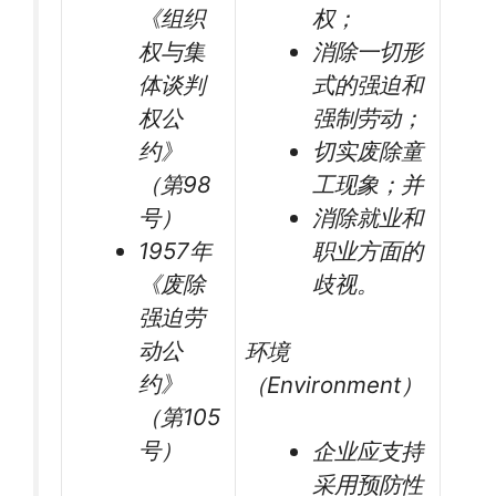
《组织
权；
权与集
消除一切形
体谈判
式的强迫和
权公
强制劳动；
约》
切实废除童
（第98
工现象；并
号）
消除就业和
1957年
职业方面的
《废除
歧视。
强迫劳
动公
环境
约》
（Environment）
（第105
号）
企业应支持
采用预防性