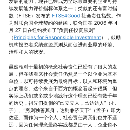
发展的能力，现在已经成为全球最重要的企业可持
续发展能力评价指标体系之一；类似的还有富时指
数（FTSE）发布的
FTSE4Good
社会责任指数。作
为对联合国全球契约的延续，联合国在 2006 年 4
月 27 日在纽约发布了“负责任投资原则”
（
Principles for Responsible Investment
），鼓励
机构投资者采纳这些原则从而促进商业界的环境、
治理和人的状况。
虽然相对于最初的概念社会责任已经有了很大的发
展，但在我看来社会责任仍然是一个以企业为基本
单位，以可持续发展为最终目标，以人和环境为重
点的理念。这个来自于西方的概念看起来很新，但
实际上我们或多或少地践行这个理念已经有数千年
的历史，祖先们提倡的“己立立人，己达达人”（孔
子）、“穷则独善其身，达则兼济天下”（孟子）即为
佐证。而作为一个个人，社会责任离我们也并不遥
远，因为任何理念最终实践都是由于人，企业也不