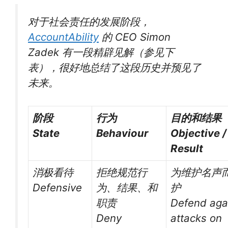
对于社会责任的发展阶段，
AccountAbility
的 CEO Simon
Zadek 有一段精辟见解（参见下
表），很好地总结了这段历史并预见了
未来。
阶段
行为
目的和结果
State
Behaviour
Objective /
Result
消极看待
拒绝规范行
为维护名声
Defensive
为、结果、和
护
职责
Defend aga
Deny
attacks on