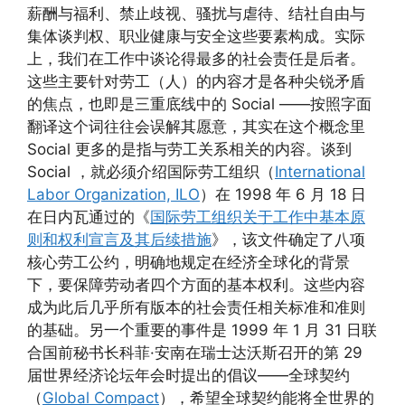
薪酬与福利、禁止歧视、骚扰与虐待、结社自由与
集体谈判权、职业健康与安全这些要素构成。实际
上，我们在工作中谈论得最多的社会责任是后者。
这些主要针对劳工（人）的内容才是各种尖锐矛盾
的焦点，也即是三重底线中的 Social ——按照字面
翻译这个词往往会误解其愿意，其实在这个概念里
Social 更多的是指与劳工关系相关的内容。谈到
Social ，就必须介绍国际劳工组织（
International
Labor Organization, ILO
）在 1998 年 6 月 18 日
在日内瓦通过的《
国际劳工组织关于工作中基本原
则和权利宣言及其后续措施
》，该文件确定了八项
核心劳工公约，明确地规定在经济全球化的背景
下，要保障劳动者四个方面的基本权利。这些内容
成为此后几乎所有版本的社会责任相关标准和准则
的基础。另一个重要的事件是 1999 年 1 月 31 日联
合国前秘书长科菲·安南在瑞士达沃斯召开的第 29
届世界经济论坛年会时提出的倡议——全球契约
（
Global Compact
），希望全球契约能将全世界的