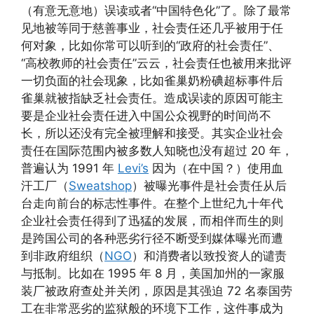
（有意无意地）误读或者“中国特色化”了。除了最常
见地被等同于慈善事业，社会责任还几乎被用于任
何对象，比如你常可以听到的“政府的社会责任”、
“高校教师的社会责任”云云，社会责任也被用来批评
一切负面的社会现象，比如雀巢奶粉碘超标事件后
雀巢就被指缺乏社会责任。造成误读的原因可能主
要是企业社会责任进入中国公众视野的时间尚不
长，所以还没有完全被理解和接受。其实企业社会
责任在国际范围内被多数人知晓也没有超过 20 年，
普遍认为 1991 年
Levi’s
因为（在中国？）使用血
汗工厂（
Sweatshop
）被曝光事件是社会责任从后
台走向前台的标志性事件。在整个上世纪九十年代
企业社会责任得到了迅猛的发展，而相伴而生的则
是跨国公司的各种恶劣行径不断受到媒体曝光而遭
到非政府组织（
NGO
）和消费者以致投资人的谴责
与抵制。比如在 1995 年 8 月，美国加州的一家服
装厂被政府查处并关闭，原因是其强迫 72 名泰国劳
工在非常恶劣的监狱般的环境下工作，这件事成为