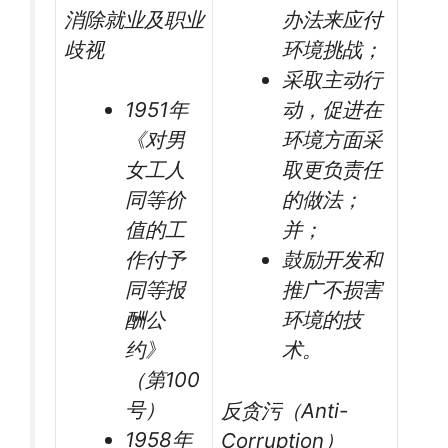
消除就业及职业
办法来应付
歧视
环境挑战；
采取主动行
1951年
动，促进在
《对男
环境方面采
女工人
取更负责任
同等价
的做法；
值的工
并；
作付予
鼓励开发和
同等报
推广不损害
酬公
环境的技
约》
术。
（第100
号）
反贪污（Anti-
1958年
Corruption）