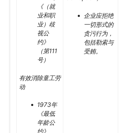
《（就
业和职
企业应拒绝
业）歧
一切形式的
视公
贪污行为，
约》
包括勒索与
（第111
受贿。
号）
有效消除童工劳
动
1973年
《最低
年龄公
约》