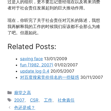
过是人的组织，更不要忘记曾经现在以及将来消费
者对于社会责任发展起到的巨大推动作用。
现在，你听完了关于社会责任对冗长的陈述，我想
我再解释我的工作的时候我们应该都不会那么为难
了吧。但愿如此。
Related Posts:
saving face
13/01/2009
fun [1982, 2007)
01/02/2007
update log 0.4
20/05/2007
对百度搜索竞价排名的一些疑惑
30/11/2007
分
廟堂之高
类
标
2007
、
CSR
、
工作
、
社會責任
签
色还是戒？