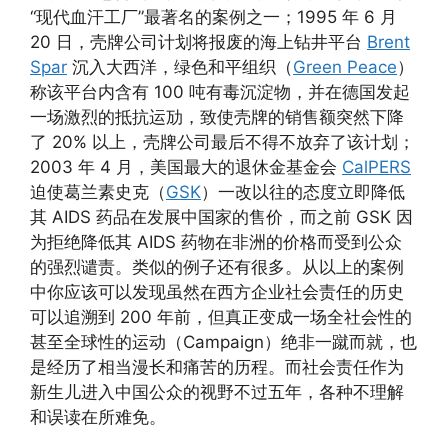
“现代血汗工厂”最著名的案例之一；1995 年 6 月
20 日，壳牌公司计划将报废的海上钻井平台
Brent
Spar
沉入大西洋，绿色和平组织（
Green Peace
）
称该平台内含有 100 吨有毒沉淀物，并在德国发起
一场激烈的抵抗运劢，致使壳牌的销售额突然下降
了 20% 以上，壳牌公司最后不得不放弃了该计划；
2003 年 4 月，美国最大的退休金基金会
CalPERS
迫使葛兰素史克（
GSK
）一改以往的态度立即降低
其 AIDS 药品在发展中国家的售价，而之前 GSK 因
为拒绝降低其 AIDS 药物在非洲的价格而受到公众
的强烈谴责。类似的例子还有很多。从以上的案例
中你应该可以发现虽然在西方企业社会责任的历史
可以追溯到 200 年前，但真正变成一场全社会性的
甚至全球性的运动（Campaign）绝非一蹴而就，也
是经历了相当漫长和痛苦的历程。而社会责任作为
新生儿进入中国公众的视野不过五年，各种不理解
和误读在所难免。