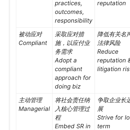
practices,
reputation
outcomes,
responsibility
被动应对
采取应对措
降低有关名
Compliant
施，以应付业
法律风险
务需求
Reduce
Adopt a
reputation 
compliant
litigation ri
approach for
doing biz
主动管理
将社会责任纳
争取企业长
Managerial
入核心管理过
展
程
Strive for l
Embed SR in
term