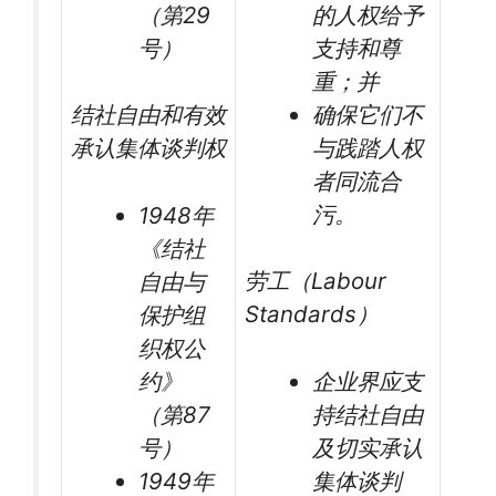
（第29
的人权给予
号）
支持和尊
重；并
确保它们不
结社自由和有效
与践踏人权
承认集体谈判权
者同流合
污。
1948年
《结社
劳工（Labour
自由与
Standards）
保护组
织权公
约》
企业界应支
（第87
持结社自由
号）
及切实承认
1949年
集体谈判