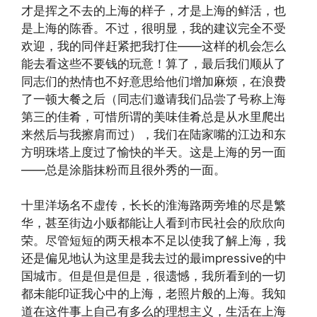
才是挥之不去的上海的样子，才是上海的鲜活，也
是上海的陈香。不过，很明显，我的建议完全不受
欢迎，我的同伴赶紧把我打住——这样的机会怎么
能去看这些不要钱的玩意！算了，最后我们顺从了
同志们的热情也不好意思给他们增加麻烦，在浪费
了一顿大餐之后（同志们邀请我们品尝了号称上海
第三的佳肴，可惜所谓的美味佳肴总是从水里爬出
来然后与我擦肩而过），我们在陆家嘴的江边和东
方明珠塔上度过了愉快的半天。这是上海的另一面
——总是涂脂抹粉而且很外秀的一面。
十里洋场名不虚传，长长的淮海路两旁堆的尽是繁
华，甚至街边小贩都能让人看到市民社会的欣欣向
荣。尽管短短的两天根本不足以使我了解上海，我
还是偏见地认为这里是我去过的最impressive的中
国城市。但是但是但是，很遗憾，我所看到的一切
都未能印证我心中的上海，老照片般的上海。我知
道在这件事上自己有多么的理想主义，生活在上海