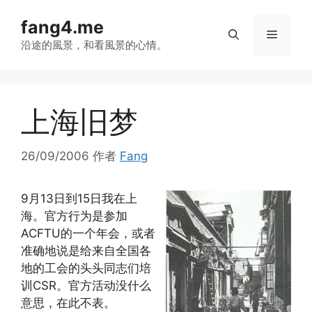
跳
fang4.me
至
菜
内
沿途的風景，和看風景的心情。
容
单
上海旧梦
26/09/2006
作者
Fang
9月13日到15日我在上
海。官方行为是参加
ACFTU的一个年会，或者
准确地说是给来自全国各
地的工会的头头同志们培
训CSR。官方活动没什么
意思，在此不表。