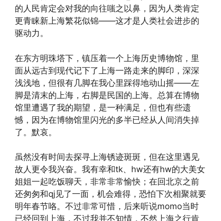
的人民肯定会对我的向往嗤之以鼻，因为人类肯定
更青睐新上海繁花似锦——这才是人类社会进步的
驱动力。
在东方明珠塔下，镇压着一个上海历史博物馆，里
面从远古到现代记下了上海一路走来的脚印，深深
浅浅地，但很有几脚在我心里踩得地动山摇——左
脚是清末的上海，右脚是民国的上海。总算在博物
馆里遭遇了我的期望，是一种满足，但也有些遗
憾，因为在博物馆里闪光的多半已经从人间消失掉
了。默哀。
虽然没有时间去探寻上海锈迹斑斑，但在这里遇见
故人更令我兴奋。我有幸和tk、hw还有hw的大美女
姐姐一起吃饭聊天，非常非常愉快；在回北京之前
还匆匆和qj见了一面，机会难得，恐怕下次相聚就要
明年春节咯。不过非常可惜，后来听说momo当时
已经回到上海，不过我并不知情，不然上海之行肯