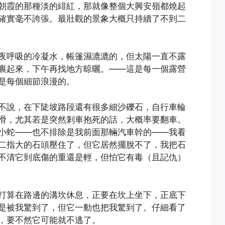
朝霞的那種淡的緋紅，那就像整個大興安嶺都燒起
確實毫不誇張。最壯觀的景象大概只持續了不到二
夜呼吸的冷凝水，帳篷濕漉漉的，但太陽一直不露
裹起來，下午再找地方晾曬。——這是每一個露營
是每個細節浪漫的。
不說，在下陡坡路段還有很多細沙礫石，自行車輪
滑，尤其若是突然剎車抱死的話，大概率要翻車。
小蛇——也不排除是我前面那輛汽車幹的——我看
二指大的石頭壓住了，但它居然擺脫不了，我把石
不清它到底傷的重還是輕，但怕它有毒（且記仇）
打算在路邊的溝坎休息，正要在坎上坐下，正底下
是被我驚到了，但它一動也把我驚到了。仔細看了
，要不然它可能就不逃了。