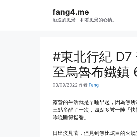
跳
fang4.me
至
内
沿途的風景，和看風景的心情。
容
#東北行紀 D
至烏魯布鐵鎮 6
03/09/2022
作者
Fang
露營的生活就是早睡早起，因為無所
三點多醒了一次，四點多被一陣「快
昨晚睡得挺香。
日出沒見著，但見到無比炫目的火燒