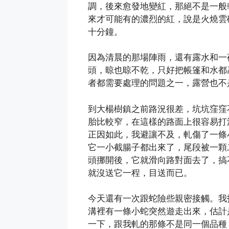
調，後來愈發地變紅，那絕不是一般
來才可能有的濃烈的紅，說是火燒雲
十分鐘。
因為清晨的那場陣雨，還有露水和一
頭，晾也晾不乾，只好把帳篷和水都
者都需要處理的問題之一，露營也不
到大楊樹鎮之前路況很差，坑坑窪窪
胎比較窄，在這樣的路面上很容易打
正因如此，我避讓不及，軋傷了一條
它一小截腸子都出來了，尾段被一顆
頭挪開後，它就滑向路對面去了，搞
就沒送它一程，目送而已。
今天還有一次跟蛇險些親密接觸。我
溝裡有一條小蛇突然遊走出來，估計
一下，跟我軋的那條不是同一個品種