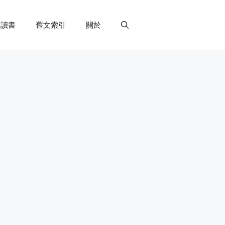
讀書
舊文索引
關於