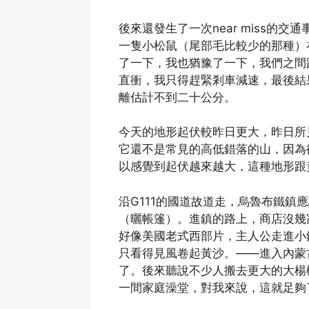
後來還發生了一次near miss的
一隻小松鼠（尾部毛比較少的那種）
了一下，我也猶豫了一下，我們之間
直衝，我只得趕緊剎車減速，最後結
離估計不到二十公分。
今天的地形起伏較昨日更大，昨日所
它還不是常見的高低錯落的山，因為
以感覺到起伏越來越大，這種地形跟
沿G111的國道故道走，烏魯布鐵鎮
（曬帳篷）。進鎮的路上，商店沒幾
好像美國老式西部片，主人公走進小
只看得見風卷起黃沙。——進入內蒙
了。後來聽說不少人搬去更大的大楊
一間家庭澡堂，對我來說，這就足夠