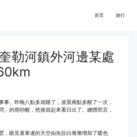
首页
旅行
7 奎勒河鎮外河邊某處
0km
事事。昨晚八點多就睡了，凌晨兩點多醒了一次，
閃」的雨吵醒，然後就起來看日出了。總體而言，
雲，眼見著東邊的天空由魚肚白漸漸增加了暖色