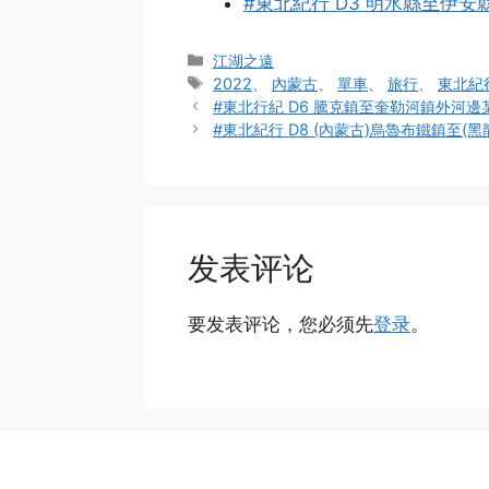
#東北紀行 D3 明水縣至伊安縣 
分
江湖之遠
类
标
2022
、
內蒙古
、
單車
、
旅行
、
東北紀
签
#東北行紀 D6 騰克鎮至奎勒河鎮外河邊某
#東北紀行 D8 (內蒙古)烏魯布鐵鎮至(黑
发表评论
要发表评论，您必须先
登录
。