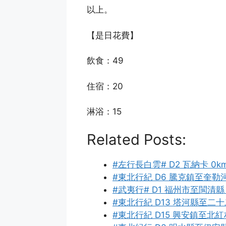
以上。
【是日花費】
飲食：49
住宿：20
淋浴：15
Related Posts:
#左行長白雲# D2 瓦納卡 0k
#東北行紀 D6 騰克鎮至奎勒
#武夷行# D1 福州市至閩清縣 
#東北行紀 D13 塔河縣至二十
#東北行紀 D15 興安鎮至北紅村