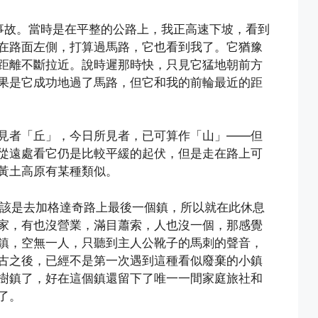
交通事故。當時是在平整的公路上，我正高速下坡，看到
在路面左側，打算過馬路，它也看到我了。它猶豫
距離不斷拉近。說時遲那時快，只見它猛地朝前方
果是它成功地過了馬路，但它和我的前輪最近的距
見者「丘」，今日所見者，已可算作「山」——但
從遠處看它仍是比較平緩的起伏，但是走在路上可
黃土高原有某種類似。
應該是去加格達奇路上最後一個鎮，所以就在此休息
家，有也沒營業，滿目蕭索，人也沒一個，那感覺
鎮，空無一人，只聽到主人公靴子的馬刺的聲音，
古之後，已經不是第一次遇到這種看似廢棄的小鎮
樹鎮了，好在這個鎮還留下了唯一一間家庭旅社和
了。