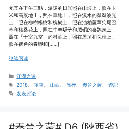
尤其在下午三點，溫暖的日光照在山坡上，照在玉
米和高粱地上，照在草地上，照在溪水的粼粼波光
上，照在柳樹楊樹和槐樹上，照在油柏蘆葦狗尾巴
草和格桑花上，照在牛羊騾子和肥碩的喜鵲身上，
照在「十室九空」的村莊上，照在屋頂和院牆上，
照在褪色的春聯和[……]
继续阅读
分
江湖之遠
类
标
2018
、
單車
、
山西
、
旅行
、
秦晉之蒙
、
遊記
签
发表评论
#秦晉之蒙# D6 (陝西省)