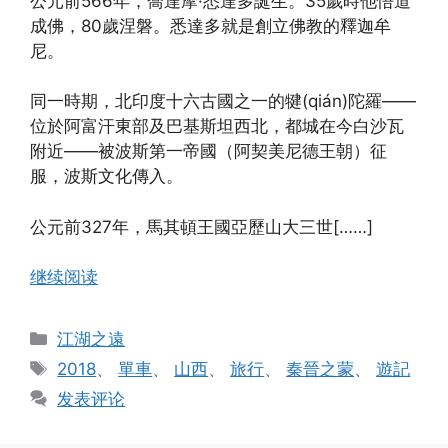
公元前566年，喬達摩·悉達多誕生。35歲時他悟道
成佛，80歲涅磐。悉達多就是創立佛教的釋迦牟
尼。
同一時期，北印度十六古國之一的犍(qián)陀羅——
位於阿富汗東部及巴基斯坦西北，都城在今白沙瓦
附近——被波斯第一帝國（阿契美尼德王朝）征
服，波斯文化傳入。
公元前327年，馬其頓王國亞歷山大三世[……]
继续阅读
分
江湖之遠
类
标
2018
、
單車
、
山西
、
旅行
、
秦晉之蒙
、
遊記
签
发表评论