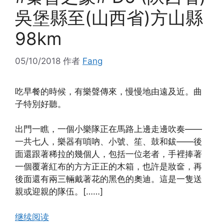
吳堡縣至(山西省)方山縣
98km
05/10/2018
作者
Fang
吃早餐的時候，有樂聲傳來，慢慢地由遠及近。曲
子特別好聽。
出門一瞧，一個小樂隊正在馬路上邊走邊吹奏——
一共七人，樂器有嗩吶、小號、笙、鼓和鈸——後
面還跟著稀拉的幾個人，包括一位老者，手裡捧著
一個覆著紅布的方方正正的木箱，也許是妝奩，再
後面還有兩三輛戴著花的黑色的奧迪。這是一隻送
親或迎親的隊伍。[……]
继续阅读