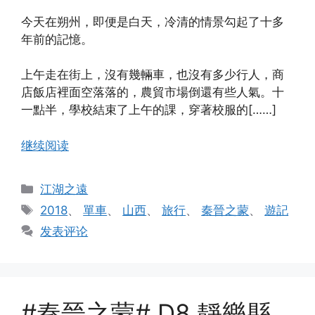
今天在朔州，即便是白天，冷清的情景勾起了十多
年前的記憶。
上午走在街上，沒有幾輛車，也沒有多少行人，商
店飯店裡面空落落的，農貿市場倒還有些人氣。十
一點半，學校結束了上午的課，穿著校服的[……]
继续阅读
分
江湖之遠
类
标
2018
、
單車
、
山西
、
旅行
、
秦晉之蒙
、
遊記
签
发表评论
#秦晉之蒙# D8 靜樂縣