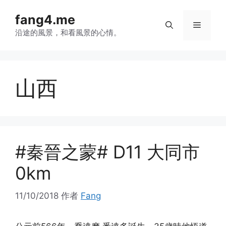
跳
fang4.me
至
菜
内
沿途的風景，和看風景的心情。
容
单
山西
#秦晉之蒙# D11 大同市
0km
11/10/2018
作者
Fang