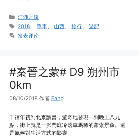
分
江湖之遠
类
标
2018
、
單車
、
山西
、
旅行
、
遊記
签
发表评论
#秦晉之蒙# D9 朔州市
0km
08/10/2018
作者
Fang
千禧年初到北京讀書，驚奇地發現一到晚上八九
點，街上就是一派門庭冷落車馬稀的蕭索景象。這
是氣候對生活方式的影響。