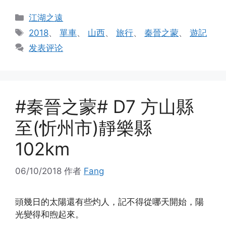
分
江湖之遠
类
标
2018
、
單車
、
山西
、
旅行
、
秦晉之蒙
、
遊記
签
发表评论
#秦晉之蒙# D7 方山縣
至(忻州市)靜樂縣
102km
06/10/2018
作者
Fang
頭幾日的太陽還有些灼人，記不得從哪天開始，陽
光變得和煦起來。