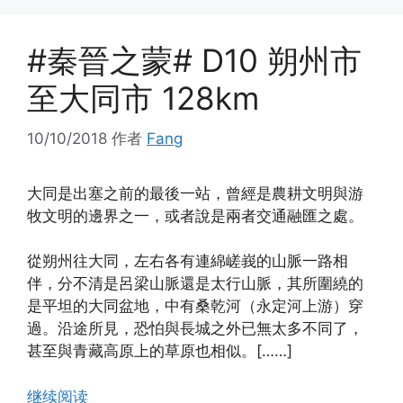
#秦晉之蒙# D10 朔州市
至大同市 128km
10/10/2018
作者
Fang
大同是出塞之前的最後一站，曾經是農耕文明與游
牧文明的邊界之一，或者說是兩者交通融匯之處。
從朔州往大同，左右各有連綿嵯峩的山脈一路相
伴，分不清是呂梁山脈還是太行山脈，其所圍繞的
是平坦的大同盆地，中有桑乾河（永定河上游）穿
過。沿途所見，恐怕與長城之外已無太多不同了，
甚至與青藏高原上的草原也相似。[……]
继续阅读