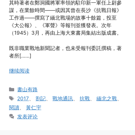
其時著者在鄭洞國將軍率領的駐印新一軍任上尉參
謀，在業餘時間——或因其曾在長沙《抗戰日報》
工作過——撰寫了緬北戰場的故事十餘篇，投至
《大公報》、《軍聲》等報刊並獲發表。次年
（1945）3月，再由上海大東書局集結出版成書。
既非職業戰地新聞記者，也未受報刊委託撰稿，著
者所[……]
继续阅读
分
書山有路
类
标
2017
、
劄記
、
戰地通訊
、
抗戰
、
緬北之戰
、
签
閱讀
、
黃仁宇
发表评论