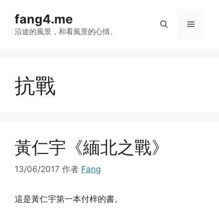
跳
fang4.me
至
菜
内
沿途的風景，和看風景的心情。
容
单
抗戰
黃仁宇《緬北之戰》
13/06/2017
作者
Fang
這是黃仁宇第一本付梓的書。