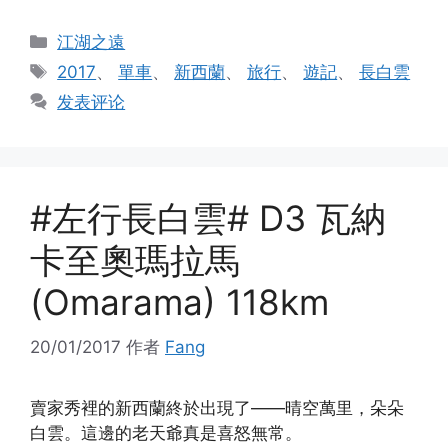
分
江湖之遠
类
标
2017
、
單車
、
新西蘭
、
旅行
、
遊記
、
長白雲
签
发表评论
#左行長白雲# D3 瓦納
卡至奧瑪拉馬
(Omarama) 118km
20/01/2017
作者
Fang
賣家秀裡的新西蘭終於出現了——晴空萬里，朵朵
白雲。這邊的老天爺真是喜怒無常。