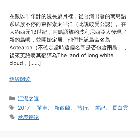
在數以千年計的漫長歲月裡，從台灣出發的南島語
系民族不停向東探索太平洋（此說較受公認）。在
大約西元13世紀，南島語族的波利尼西亞人發現了
新的島嶼，並開始定居。他們把該島命名為
Aotearoa（不確定當時這個名字是否包含兩島），
後來英語將其翻譯為The land of long white
cloud，[……]
继续阅读
分
江湖之遠
类
标
2017
、
單車
、
新西蘭
、
旅行
、
遊記
、
長白雲
签
发表评论