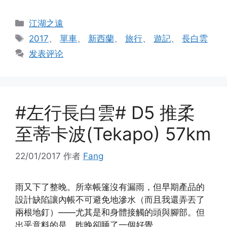
分
江湖之遠
类
标
2017
、
單車
、
新西蘭
、
旅行
、
遊記
、
長白雲
签
发表评论
#左行長白雲# D5 推柔
至蒂卡波(Tekapo) 57km
22/01/2017
作者
Fang
雨又下了整晚。所幸帳篷沒有漏雨，但早期產品的
設計缺陷讓內帳不可避免地滲水（而且我還弄丟了
兩根地釘）——尤其是和身體接觸的頭與腳部。但
出乎意料的是，昨晚卻睡了一個好覺。