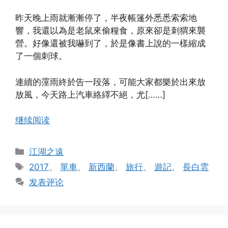
昨天晚上雨就漸漸停了，半夜帳篷外悉悉索索地
響，我還以為是老鼠來偷糧食，原來卻是刺猬來襲
營。好像還被我嚇到了，於是像書上說的一樣縮成
了一個刺球。
連續的霪雨終於告一段落，可能大家都樂於出來放
放風，今天路上汽車絡繹不絕，尤[……]
继续阅读
分
江湖之遠
类
标
2017
、
單車
、
新西蘭
、
旅行
、
遊記
、
長白雲
签
发表评论