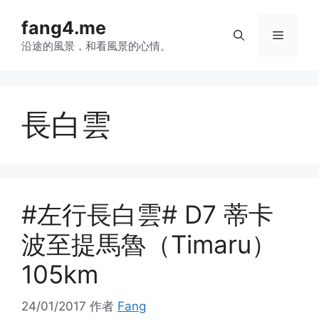
跳
fang4.me
至
菜
内
沿途的風景，和看風景的心情。
容
单
長白雲
#左行長白雲# D7 蒂卡
波至提馬魯（Timaru）
105km
24/01/2017
作者
Fang