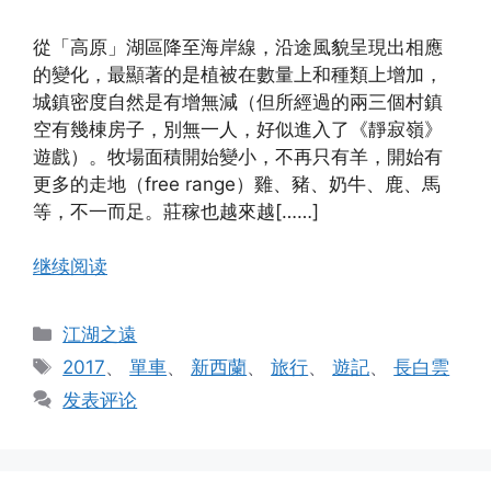
從「高原」湖區降至海岸線，沿途風貌呈現出相應
的變化，最顯著的是植被在數量上和種類上增加，
城鎮密度自然是有增無減（但所經過的兩三個村鎮
空有幾棟房子，別無一人，好似進入了《靜寂嶺》
遊戲）。牧場面積開始變小，不再只有羊，開始有
更多的走地（free range）雞、豬、奶牛、鹿、馬
等，不一而足。莊稼也越來越[……]
继续阅读
分
江湖之遠
类
标
2017
、
單車
、
新西蘭
、
旅行
、
遊記
、
長白雲
签
发表评论