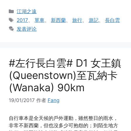
分
江湖之遠
类
标
2017
、
單車
、
新西蘭
、
旅行
、
遊記
、
長白雲
签
发表评论
#左行長白雲# D1 女王鎮
(Queenstown)至瓦納卡
(Wanaka) 90km
19/01/2017
作者
Fang
自行車本是全天候的戶外運動，雖然整日的雨水，
非常不新西蘭，但也沒多少可抱怨的；到陌生地方