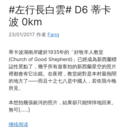
#左行長白雲# D6 蒂卡
波 0km
23/01/2017
作者
Fang
蒂卡波湖南岸建於1935年的「好牧羊人教堂
(Church of Good Shepherd)」已經成為新西蘭標
誌性景點了，幾乎所有遊客拍的新西蘭星空的照片
裡都會有它出鏡。在夜裡，教堂絕對是本村最熱鬧
的地方了——而且十之七八是中國人，若依我今晚
所見。
本想拍幾張銀河的照片，結果卻只能悻悻地回來。
無可[……]
继续阅读