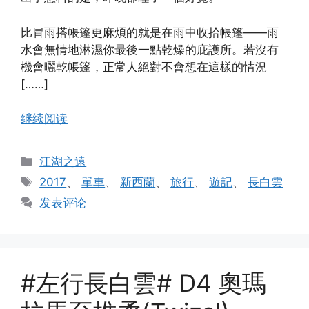
比冒雨搭帳篷更麻煩的就是在雨中收拾帳篷——雨
水會無情地淋濕你最後一點乾燥的庇護所。若沒有
機會曬乾帳篷，正常人絕對不會想在這樣的情況
[……]
继续阅读
分
江湖之遠
类
标
2017
、
單車
、
新西蘭
、
旅行
、
遊記
、
長白雲
签
发表评论
#左行長白雲# D4 奧瑪