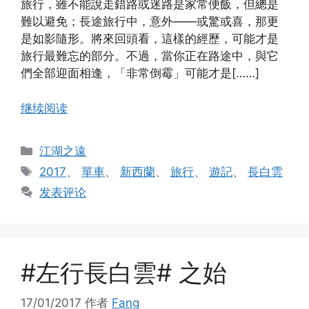
旅行，雖不能說走錯路或迷路是家常便飯，但總是
難以避免；長途旅行中，意外——或驚或喜，那更
是如影隨形。將來回頭看，這樣的經歷，可能才是
旅行最難忘的部分。不過，當你正在路途中，與它
們全部迎面相逢，「非常倒霉」可能才是[……]
继续阅读
分
江湖之遠
类
标
2017
、
單車
、
新西蘭
、
旅行
、
遊記
、
長白雲
签
发表评论
#左行長白雲# 之始
17/01/2017
作者
Fang