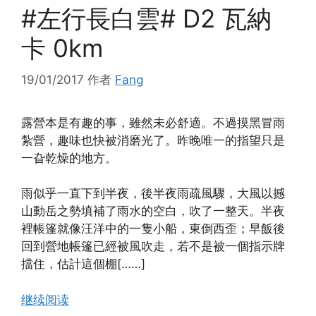
#左行長白雲# D2 瓦納
卡 0km
19/01/2017
作者
Fang
露營本是有趣的事，雖然未必舒適。不過摸黑冒雨
紮營，趣味也快被消磨光了。昨晚唯一的指望只是
一旮乾燥的地方。
雨似乎一直下到半夜，後半夜雨疏風驟，大風以撼
山動岳之勢填補了雨水的空白，吹了一整天。半夜
裡帳篷就像汪洋中的一隻小船，東倒西歪；早飯後
回到營地帳篷已經被風吹走，若不是被一個指示牌
擋住，估計這個棚[……]
继续阅读