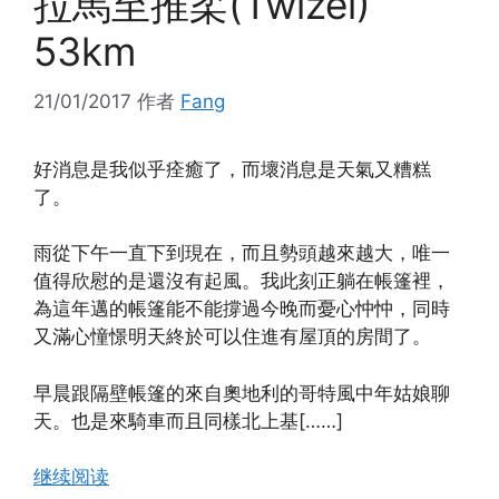
拉馬至推柔(Twizel)
53km
21/01/2017
作者
Fang
好消息是我似乎痊癒了，而壞消息是天氣又糟糕
了。
雨從下午一直下到現在，而且勢頭越來越大，唯一
值得欣慰的是還沒有起風。我此刻正躺在帳篷裡，
為這年邁的帳篷能不能撐過今晚而憂心忡忡，同時
又滿心憧憬明天終於可以住進有屋頂的房間了。
早晨跟隔壁帳篷的來自奧地利的哥特風中年姑娘聊
天。也是來騎車而且同樣北上基[……]
继续阅读