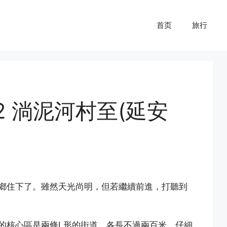
首页
旅行
2 淌泥河村至(延安
鄉住下了。雖然天光尚明，但若繼續前進，打聽到
的核心區是兩條L形的街道，各長不過兩百米，仔細