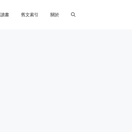
讀書
舊文索引
關於