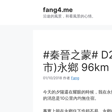
跳
fang4.me
至
内
沿途的風景，和看風景的心情。
容
#秦晉之蒙# D
市)永鄉 96km
01/10/2018
作者
Fang
今天的夕陽還在耀眼的時候，我在永
的消息是10公里內均無住宿。
事實上能在永鄉住下也頗不易。永鄉