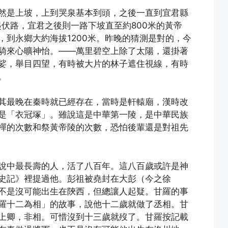
然是上坡，上到哭泉基本到頭，之後一直到宜君縣
起伏路，宜君之後則一路下坡直至約800米的黃帝
，到永鄉大約海拔1200米。昨晚的猜測是對的，今
騎來心曠神怡。——萬里碧空上除了太陽，還掛著
娑，舉目四望，有時被大片的林子遮住視線，有時
。
其最晚在秦時就已經存在，當時是軒轅廟，漢時改
是「衣冠塚」。雖說這是中華第一陵，是中華民族
禪的次數和祭黃帝陵的次數，恐怕後輩還是對祖先
說中最長壽的人，活了八百年。這八百歲或許是神
史記》裡提過他。彭祖被堯封在大彭（今之徐
不是沒可能出生在陝西，但總讓人起疑。甘羅的事
羅十二為相」的故事，說他十二歲就做了丞相。甘
上卿，非相。可惜沒到十三歲就歿了。甘羅按記載