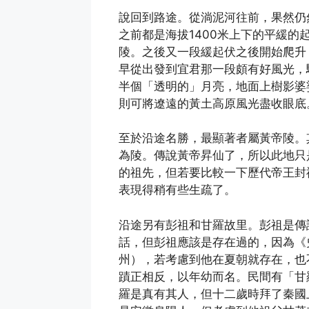
說回到路途。從淌泥河往前，果然仍
之前都是海拔1400米上下的平緩的
陵。之後又一段緩起伏之後開始爬升
早從出發到宜君那一段頗有好風光，
半個「透明的」月亮，地面上樹影婆
則可將遼遠的黃土高原風光盡收眼底
至於沿途名勝，最顯著者屬黃帝陵。
為陵。傳說黃帝昇仙了，所以此地只
的祖先，但若要比較一下歷代帝王封
表現得稍有些生疏了。
沿途另有彭祖和甘羅故里。彭祖是傳
話，但彭祖應該是存在過的，因為《
州），若考慮到他在夏朝就存在，也
蹟正相反，以年幼而名。民間有「甘
羅是真有其人，但十二歲時拜了秦國