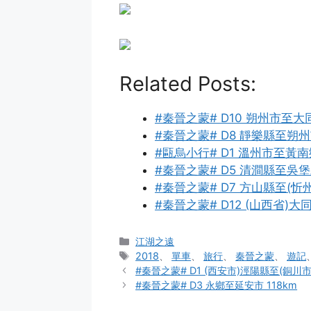
Related Posts:
#秦晉之蒙# D10 朔州市至大同
#秦晉之蒙# D8 靜樂縣至朔州市
#甌烏小行# D1 溫州市至黃南鄉
#秦晉之蒙# D5 清澗縣至吳堡縣
#秦晉之蒙# D7 方山縣至(忻州
#秦晉之蒙# D12 (山西省)大
分
江湖之遠
类
标
2018
、
單車
、
旅行
、
秦晉之蒙
、
遊記
签
#秦晉之蒙# D1 (西安市)涇陽縣至(銅川市
#秦晉之蒙# D3 永鄉至延安市 118km