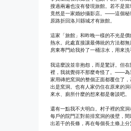
搜過兩遍也沒有發現旅館。若不是當
竟然是一家婚紗攝影店。——這個秘
原路折回洛川縣城才有旅館。
這家「旅館」和昨晚一樣的不光是價
熱水。此處直接讓最傳統的方法都無
房東專門給我拎了一桶涼水，用來洗
我這麼說並非抱怨，而是驚訝。但在
裡，我就覺得不那麼奇怪了。——為
家用磚把窯洞的整個正面都覆住了，
出是窯洞。也有人家仍住在原來的洞
來水、廁所什麼的想來都是奢談吧。
還有一點我不大明白。村子裡的窯洞
每戶的院門正對前排窯洞的後壁，間
出若干的長條，再在每個長土條上分