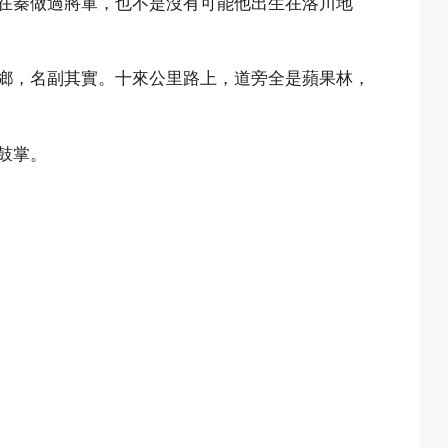
在秦做過將軍，也不是沒有可能他出生在洛川地
鄉，名副其實。十來公里路上，道旁全是蘋果林，
鼓掌。