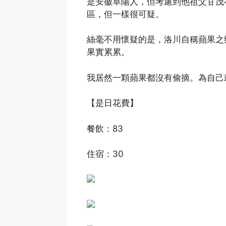
是安徽阜陽人，但考慮到他祖父甘茂
區，但一樣很可疑。
絲毫不用懷疑的是，洛川自稱蘋果之
果實累累。
我居然一顆蘋果都沒有偷摘。為自己
【是日花費】
餐飲：83
住宿：30