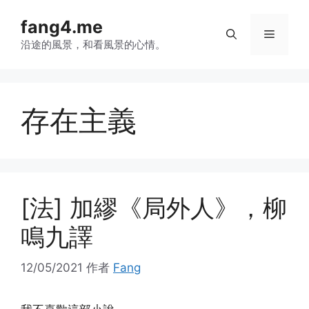
跳
fang4.me
至
菜
内
沿途的風景，和看風景的心情。
容
单
存在主義
[法] 加繆《局外人》，柳
鳴九譯
12/05/2021
作者
Fang