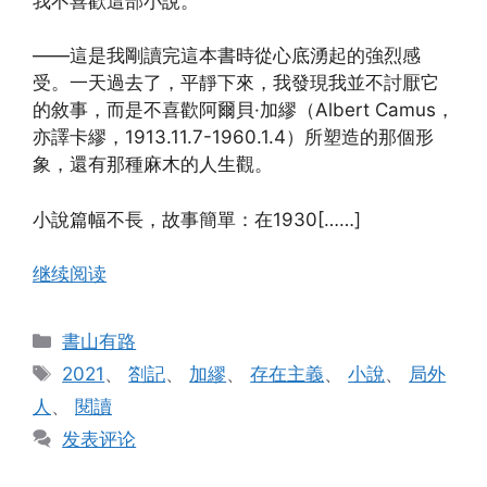
我不喜歡這部小說。
——這是我剛讀完這本書時從心底湧起的強烈感
受。一天過去了，平靜下來，我發現我並不討厭它
的敘事，而是不喜歡阿爾貝·加繆（Albert Camus，
亦譯卡繆，1913.11.7-1960.1.4）所塑造的那個形
象，還有那種麻木的人生觀。
小說篇幅不長，故事簡單：在1930[……]
继续阅读
分
書山有路
类
标
2021
、
劄記
、
加繆
、
存在主義
、
小說
、
局外
签
人
、
閱讀
发表评论