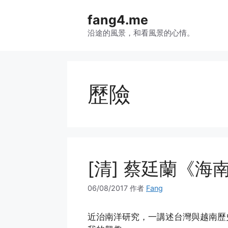
跳
fang4.me
至
内
沿途的風景，和看風景的心情。
容
歷險
[清] 蔡廷蘭《海
06/08/2017
作者
Fang
近治南洋研究，一講述台灣與越南歷