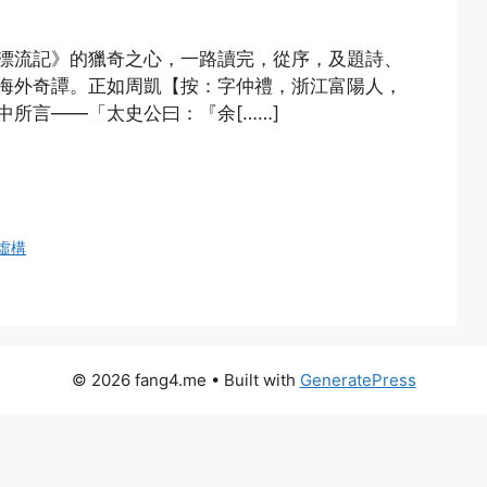
漂流記》的獵奇之心，一路讀完，從序，及題詩、
海外奇譚。正如周凱【按：字仲禮，浙江富陽人，
所言——「太史公曰：『余[……]
虛構
© 2026 fang4.me
• Built with
GeneratePress