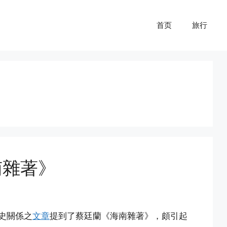
首页
旅行
南雜著》
史關係之
文章
提到了蔡廷蘭《海南雜著》，頗引起