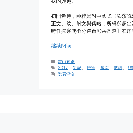
我的興趣。
初開卷時，純粹是對中國式《魯濱遜
正文、跋、附文與傳略，所得卻超出
時任按察使衔分巡台湾兵备道】在序中
继续阅读
分
書山有路
类
标
2017
、
劄記
、
歷險
、
越南
、
閱讀
、
非
签
发表评论