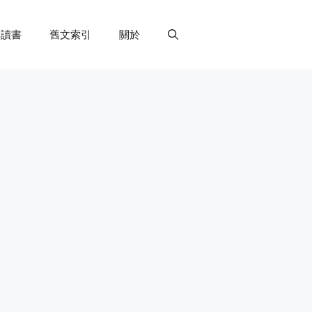
讀書
舊文索引
關於