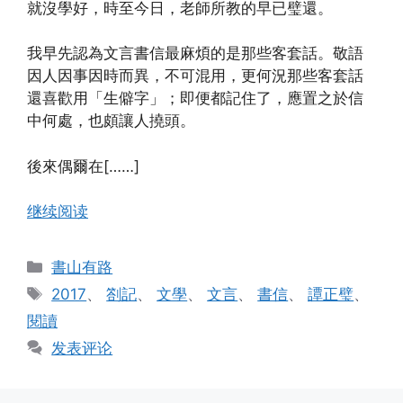
就沒學好，時至今日，老師所教的早已璧還。
我早先認為文言書信最麻煩的是那些客套話。敬語
因人因事因時而異，不可混用，更何況那些客套話
還喜歡用「生僻字」；即便都記住了，應置之於信
中何處，也頗讓人撓頭。
後來偶爾在[……]
继续阅读
分
書山有路
类
标
2017
、
劄記
、
文學
、
文言
、
書信
、
譚正璧
、
签
閱讀
发表评论