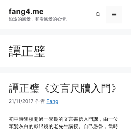
跳
fang4.me
至
菜
内
沿途的風景，和看風景的心情。
容
单
譚正璧
譚正璧《文言尺牘入門》
21/11/2017
作者
Fang
初中時學校開過一學期的文言書信入門課，由一位
頭髮灰白的戴眼鏡的老先生講授。自己愚魯，當時