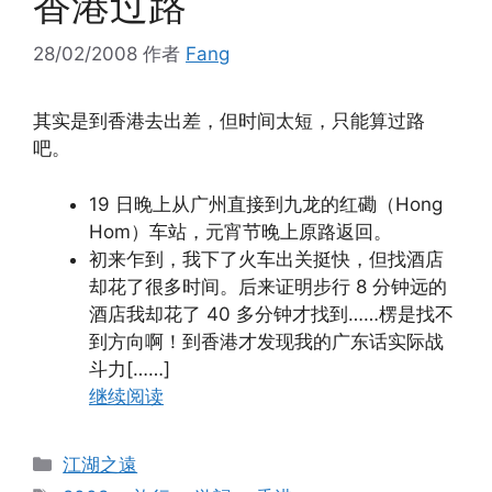
香港过路
28/02/2008
作者
Fang
其实是到香港去出差，但时间太短，只能算过路
吧。
19 日晚上从广州直接到九龙的红磡（Hong
Hom）车站，元宵节晚上原路返回。
初来乍到，我下了火车出关挺快，但找酒店
却花了很多时间。后来证明步行 8 分钟远的
酒店我却花了 40 多分钟才找到……楞是找不
到方向啊！到香港才发现我的广东话实际战
斗力[……]
继续阅读
分
江湖之遠
类