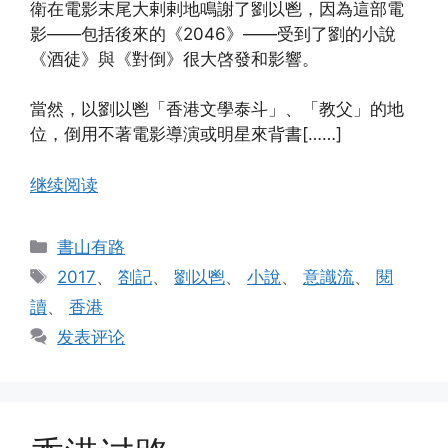
衛在電影末尾大剌剌地鳴謝了劉以鬯，因為這部電
影——包括後來的《2046》——受到了劉的小說
《酒徒》與《對倒》很大啓發和影響。
當然，以劉以鬯「香港文學泰斗」、「教父」的地
位，倒用不著電影導演或明星來背書[……]
继续阅读
分
書山有路
类
标
2017
、
劄記
、
劉以鬯
、
小說
、
意識流
、
閱
签
讀
、
香港
发表评论