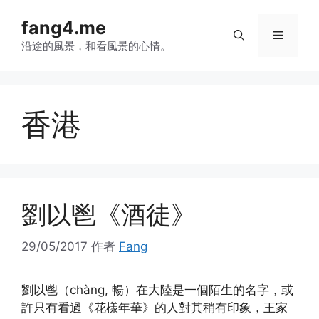
跳
fang4.me
至
菜
内
沿途的風景，和看風景的心情。
容
单
香港
劉以鬯《酒徒》
29/05/2017
作者
Fang
劉以鬯（chàng, 暢）在大陸是一個陌生的名字，或
許只有看過《花樣年華》的人對其稍有印象，王家