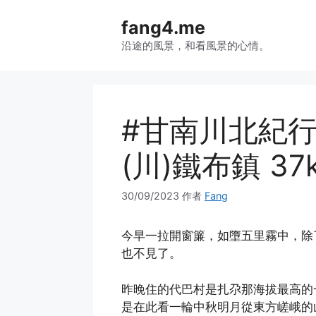
跳
fang4.me
至
内
沿途的風景，和看風景的心情。
容
#甘南川北紀行 
(川)鐵布鎮 37
30/09/2023
作者
Fang
今早一拉開窗簾，如墮五里霧中，除
也不見了。
昨晚住的代巴村是扎尕那海拔最高的
是在此看一輪中秋明月從東方嵯峨的