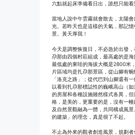
六點就起床準備看日出，誰想只能看
當地人說中午雲霧就會散去，太陽會
光。若昨天也是這樣的天氣，那記憶
景。黃天厚我！
今天是調整恢復日，不必急於出發，
尕那由四個村莊組成，最高處的是海
最低處的東哇的海拔大概是2800
片區域均是扎尕那景區，從山腳有蜿
「洛克之路」；從代巴到山腳還有一
以看到扎尕那標誌性的巍峨高山（如
的房屋和各種設施雖然樣式各異，但
格，是美的，更重要的是，沒有一幢
及自然景觀融為一體，共同構成風景
的建築」的理念，真是很了不起。
不止為外來的觀者創造風景，規劃者