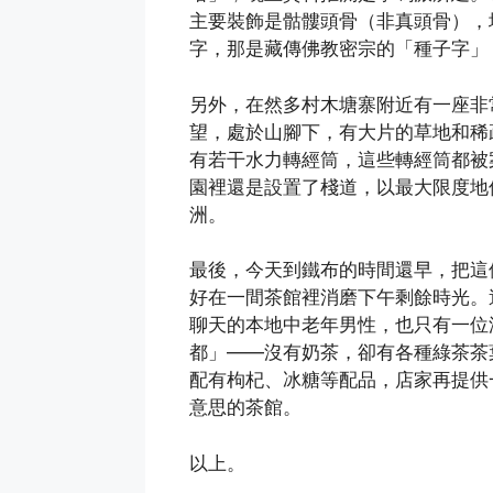
主要裝飾是骷髏頭骨（非真頭骨），
字，那是藏傳佛教密宗的「種子字」
另外，在然多村木塘寨附近有一座非
望，處於山腳下，有大片的草地和稀
有若干水力轉經筒，這些轉經筒都被
園裡還是設置了棧道，以最大限度地
洲。
最後，今天到鐵布的時間還早，把這
好在一間茶館裡消磨下午剩餘時光。
聊天的本地中老年男性，也只有一位
都」——沒有奶茶，卻有各種綠茶茶
配有枸杞、冰糖等配品，店家再提供
意思的茶館。
以上。