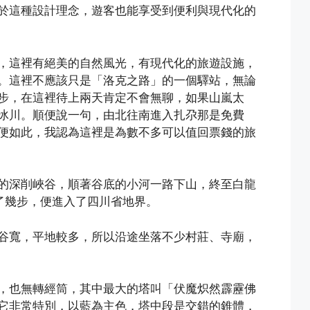
於這種設計理念，遊客也能享受到便利與現代化的
，這裡有絕美的自然風光，有現代化的旅遊設施，
。這裡不應該只是「洛克之路」的一個驛站，無論
步，在這裡待上兩天肯定不會無聊，如果山嵐太
冰川。順便說一句，由北往南進入扎尕那是免費
便如此，我認為這裡是為數不多可以值回票錢的旅
的深削峽谷，順著谷底的小河一路下山，終至白龍
不了幾步，便進入了四川省地界。
谷寬，平地較多，所以沿途坐落不少村莊、寺廟，
，也無轉經筒，其中最大的塔叫「伏魔炽然霹靂佛
它非常特別，以藍為主色，塔中段是交錯的錐體，