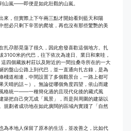
到山嵐——即便是如此壯觀的山嵐。
出來，但實際上下午兩三點才開始看到藍天和陽
中想必只剩下辛苦的爬坡，再也沒有那些驚艷的美
在扎尕那晃蕩了很久，因此愈發喜歡這個地方。扎
拔3100米的代巴，往下依次為達日、業日和東哇，
米，這四個藏族村莊以及附近的一間拉桑寺所在的一大
蜒的盤山公路上到代巴，並一直通向扎古錄，是為
條棧道相連，中間設置了多個觀景台，一路上都可
果天晴的話～）。無論從哪個角度四望，依山而建
風格統一——一種簡化過的且現代化後的藏式風
建築把自己突兀成「風景」，而是與周圍的建築以
。規劃者成功地在如此廣闊的區域內實踐了「自然
也為本地人保留了原本的生活，並改善之，比如代