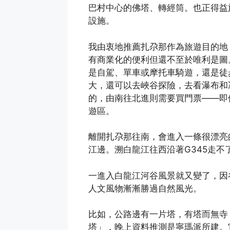
巴村中心的佛塔、轉經筒。也正得益
設施。
我由衷地推薦扎尕那作為旅遊目的地
有商業化的便利但還不至於唯利是圖
是自駕、單車或摩托車騎遊，還是徒
大，還可以去峽谷探險，去看瀑布和
的，由南往北進則需要買門票——即
遊區。
離開扎尕那往南，會進入一條很漂亮
江邊。溯白龍江往西沿著G345走
一進入白龍江河谷風景就又變了，因
人文風物漸漸勝過自然風光。
比如，公路邊有一片塔，有塔而無寺
塔」，晚上資料推測是寧瑪派所建。