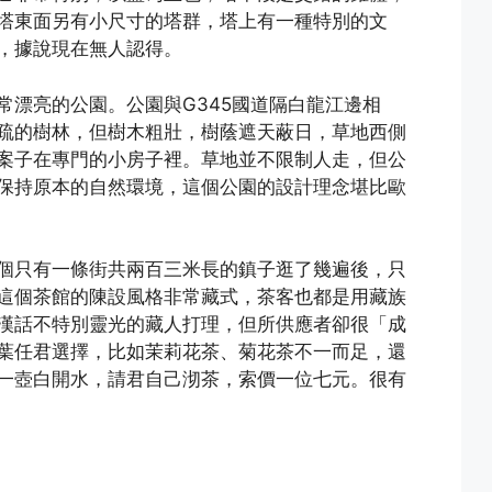
塔東面另有小尺寸的塔群，塔上有一種特別的文
，據說現在無人認得。
常漂亮的公園。公園與G345國道隔白龍江邊相
疏的樹林，但樹木粗壯，樹蔭遮天蔽日，草地西側
案子在專門的小房子裡。草地並不限制人走，但公
保持原本的自然環境，這個公園的設計理念堪比歐
個只有一條街共兩百三米長的鎮子逛了幾遍後，只
這個茶館的陳設風格非常藏式，茶客也都是用藏族
漢話不特別靈光的藏人打理，但所供應者卻很「成
葉任君選擇，比如茉莉花茶、菊花茶不一而足，還
一壺白開水，請君自己沏茶，索價一位七元。很有