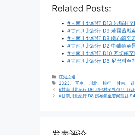
Related Posts:
#甘南川北紀行 D13 沙壩村至映
#甘南川北紀行 D9 若爾蓋縣至
#甘南川北紀行 D8 鐵布鎮至若
#甘南川北紀行 D2 中鋪鎮至景
#甘南川北紀行 D10 瓦切鎮至
#甘南川北紀行 D6 尼巴村至
分
江湖之遠
类
标
2023
、
單車
、
川北
、
旅行
、
甘南
、
遊
签
#甘南川北紀行 D6 尼巴村至扎尕那（代巴
#甘南川北紀行 D8 鐵布鎮至若爾蓋縣 94
发表评论