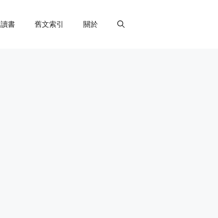
讀書
舊文索引
關於