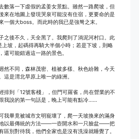
去數落一下虛假的孟姜女景點。雖然一路爬坡，但
後來在地圖上發現哭泉可能沒有住宿，更要命的是
一個大boss。而此時的我已是強弩之末。
子之後不久，天全黑了。我爬到了淌泥河村口。此
是上坡，起碼得再騎大半個小時；若是下坡，則略
，還可能錯過這一路的景色。
迥然不同，森林茂密、植被多樣、秋色紛雜，今天
。這是渭北旱原上唯一的綠洲。
經排到「12號客棧」，但門可羅雀，尚在營業的不
跟我說的第一句話是，晚上可能有點冷……
可我畢竟被城市文明寵壞了，爬一天坡換來的滿身
地以最傳統的方法——一壺開水和一只臉盆——把
有區別對待我，他們全家也是沒有洗澡就睡覺了。