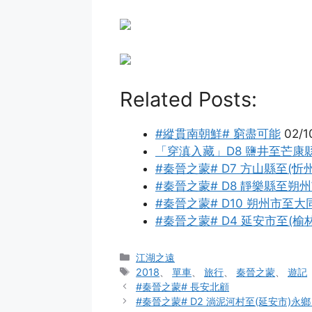
Related Posts:
#縱貫南朝鮮# 窮盡可能
02/1
「穿滇入藏」D8 鹽井至芒康縣 
#秦晉之蒙# D7 方山縣至(忻州
#秦晉之蒙# D8 靜樂縣至朔州市
#秦晉之蒙# D10 朔州市至大同
#秦晉之蒙# D4 延安市至(榆林
分
江湖之遠
类
标
2018
、
單車
、
旅行
、
秦晉之蒙
、
遊記
签
#秦晉之蒙# 長安北顧
#秦晉之蒙# D2 淌泥河村至(延安市)永鄉 