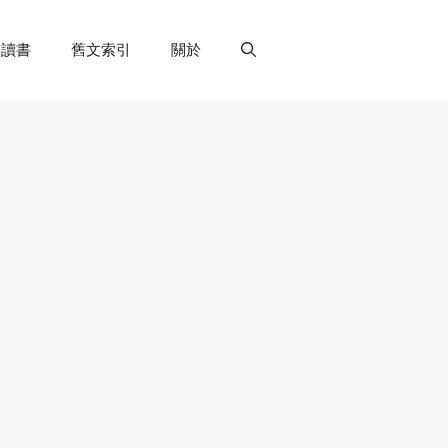
讀書
舊文索引
關於