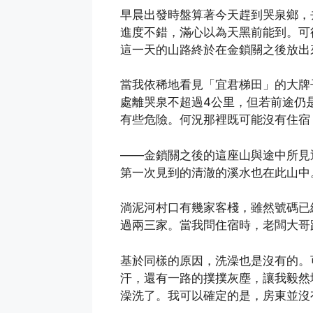
早晨出發時盤算著今天趕到哭泉鄉，
進度不錯，滿心以為天黑前能到。可
這一天的山路終於在金鎖關之後放出來
當我依稀地看見「宜君梯田」的大牌
處離哭泉不超過4公里，但若前途仍
有些危險。何況那裡既可能沒有住宿
——金鎖關之後的這座山與途中所見
第一次見到的清澈的溪水也在此山中
淌泥河村口有幾家客棧，雖然號碼已
過兩三家。當我問住宿時，老闆大哥
基於同樣的原因，洗澡也是沒有的。
汗，還有一路的撲撲灰塵，讓我毅然
澡洗了。我可以確定的是，房東並沒