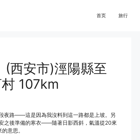
首页
旅行
1 (西安市)涇陽縣至
村 107km
段夜路——這是因為我沒料到這一路都是上坡。另
安之後準備的寒衣——隨著日影西斜，氣溫從20來
來的意思。