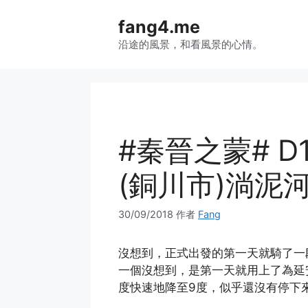
跳
fang4.me
至
内
沿途的風景，和看風景的心情。
容
#秦晉之蒙# D
(銅川市)淌泥河
30/09/2018
作者
Fang
沒想到，正式出發的第一天就騎了一
一個沒想到，是第一天就用上了為延
度快速地降至9度，似乎還沒有停下