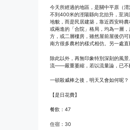
今天所經過的地區，是關中平原（渭
不到400米的涇陽縣向北抬升，至淌
地貌，而是民居建築，靠近西安時農
或兩進的「合院」格局，均為一層，
方，或二層樓房，雖然屋前屋後仍可
南方很多農村的樣式相仿。另一處直
除此以外，再無印象特別深刻的風景
流——嚴重萎縮，若以流量論，已不
一頓殺威棒之後，明天又會如何呢？
【是日花費】
餐飲：47
住宿：30