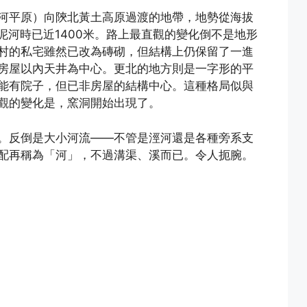
河平原）向陝北黃土高原過渡的地帶，地勢從海拔
泥河時已近1400米。路上最直觀的變化倒不是地形
村的私宅雖然已改為磚砌，但結構上仍保留了一進
房屋以內天井為中心。更北的地方則是一字形的平
能有院子，但已非房屋的結構中心。這種格局似與
觀的變化是，窯洞開始出現了。
。反倒是大小河流——不管是涇河還是各種旁系支
配再稱為「河」，不過溝渠、溪而已。令人扼腕。