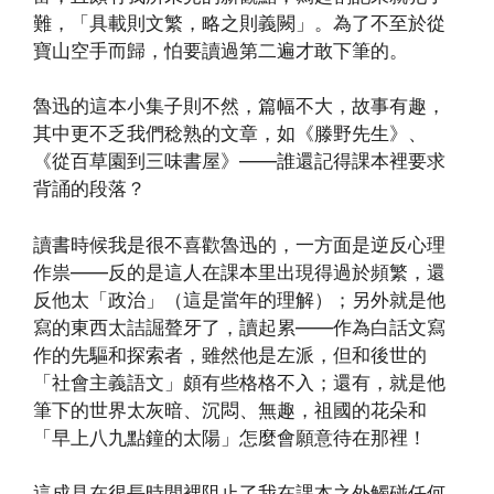
難，「具載則文繁，略之則義闕」。為了不至於從
寶山空手而歸，怕要讀過第二遍才敢下筆的。
魯迅的這本小集子則不然，篇幅不大，故事有趣，
其中更不乏我們稔熟的文章，如《滕野先生》、
《從百草園到三味書屋》——誰還記得課本裡要求
背誦的段落？
讀書時候我是很不喜歡魯迅的，一方面是逆反心理
作祟——反的是這人在課本里出現得過於頻繁，還
反他太「政治」（這是當年的理解）；另外就是他
寫的東西太詰誳聱牙了，讀起累——作為白話文寫
作的先驅和探索者，雖然他是左派，但和後世的
「社會主義語文」頗有些格格不入；還有，就是他
筆下的世界太灰暗、沉悶、無趣，祖國的花朵和
「早上八九點鐘的太陽」怎麼會願意待在那裡！
這成見在很長時間裡阻止了我在課本之外觸碰任何