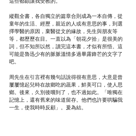
這些都頗讓我受教的。
縱觀全書，各自獨立的篇章合則成為一本自傳，從
童年的生活、經歷，親近的人或有意思的事，到選
擇學醫的原因，棄醫從文的緣故，先生與朋友等
等，都歷歷在目。一直以為「朝花夕拾」是很美的
詞，但不知所以然，讀完這本書，才似有所悟。這
可能是魯迅少有的脈脈溫情多過畢露鋒芒的文字了
吧。
周先生在引言裡有幾句話說得很有意思，大意是曾
屢屢憶起兒時在故鄉吃的蔬果，鮮美可口，使人思
鄉。後來，久別後嚐到了，也不過如此。「唯獨在
記憶上，還有舊來的味道留存。他們也許要哄騙我
一生，使我時時反顧」。爰為結。