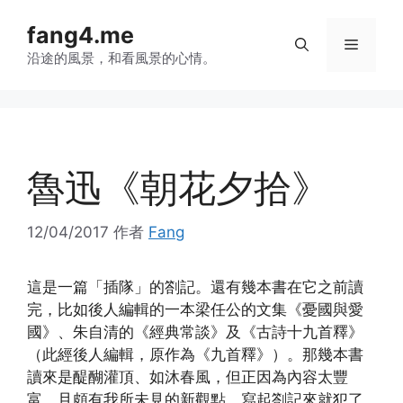
跳
fang4.me
至
菜
内
沿途的風景，和看風景的心情。
容
单
魯迅《朝花夕拾》
12/04/2017
作者
Fang
這是一篇「插隊」的劄記。還有幾本書在它之前讀
完，比如後人編輯的一本梁任公的文集《憂國與愛
國》、朱自清的《經典常談》及《古詩十九首釋》
（此經後人編輯，原作為《九首釋》）。那幾本書
讀來是醍醐灌頂、如沐春風，但正因為內容太豐
富，且頗有我所未見的新觀點，寫起劄記來就犯了