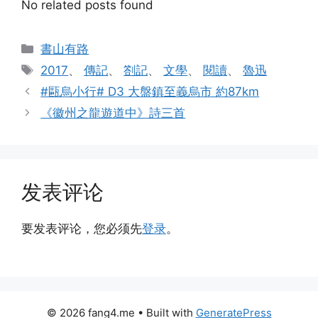
No related posts found
分
書山有路
类
标
2017
、
傳記
、
劄記
、
文學
、
閱讀
、
魯迅
签
#甌烏小行# D3 大盤鎮至義烏市 約87km
《徽州之龍遊道中》詩三首
发表评论
要发表评论，您必须先
登录
。
© 2026 fang4.me
• Built with
GeneratePress