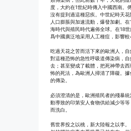
度，大約在1世紀時傳入中國西南。
沒有提到過這種惡疾。中世紀時天花
人口膨脹與加速流動，爆發加劇。在1
海時代與殖民時代遍佈全球。在18
爲中國廣泛地采用人工種痘，影響較
吃過天花之苦而活下來的歐洲人，自
對這種恐怖的急性呼吸道傳染病，自
去；甚至變成了載體，把死神帶去西
怖的死法，為歐洲人掃清了障礙。據
的傳染。
必須澄清的是，歐洲殖民者的殘暴統
動導致的印第安人食物供給減少等等
而洗白。
舊世界投之以桃，新大陸報之以李。