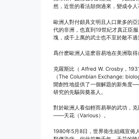
然，近世的看法顛倒過來，變成令人
歐洲人對付頗具文明且人口衆多的亞
代的非洲，也直到19世紀才真正臣
塊，成千上萬的武士也不至於敵不過
爲什麽歐洲人這麽容易地在美洲取得
克羅斯比（ Alfred W. Crosby
（The Columbian Exchange: biolo
開創性地提供了一個解題的新角度—
研究的先驅與奠基人。
對於歐洲人看似輕而易舉的武功，克
——天花（Various）。
1980年5月8日，世界衛生組織宣
類傳染病，但此前數千年，天花的陰