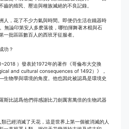
不齒的殖民、壓迫與種族滅絕的不良記錄。
洲人，花了不少力氣與時間。即便仍生活在鐵器時
服。無論印第安人多麽落後，哪怕揮舞著木棍與石
第一批區區數百人的西班牙征服者。
成功？
，1931~2018 ）發表於1972年的著作《哥倫布大交換
gical and cultural consequences of 1492）》，
—生物學與環境的角度。他也因此被認爲是環境史
羅斯比認爲他們得感謝比刀劍厲害萬倍的生物武器
佈人類已經消滅了天花，這是世界上第一個被消滅的人
影一直籠罩人類。据信天花發源於古埃及或古印