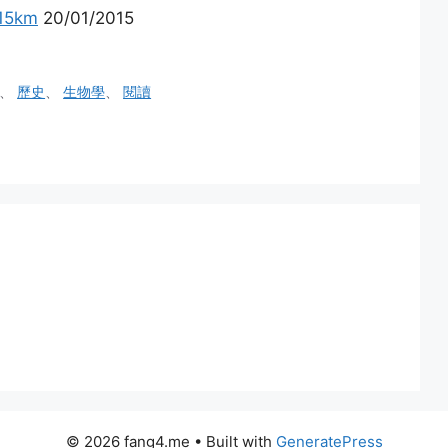
15km
20/01/2015
、
歷史
、
生物學
、
閱讀
© 2026 fang4.me
• Built with
GeneratePress