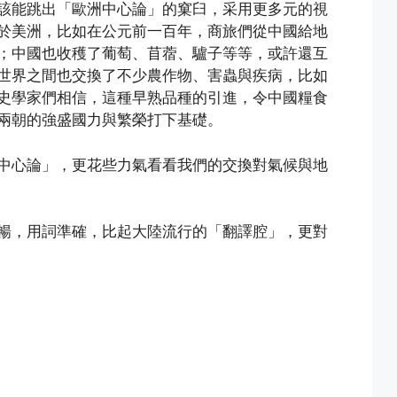
該能跳出「歐洲中心論」的窠臼，采用更多元的視
於美洲，比如在公元前一百年，商旅們從中國給地
；中國也收穫了葡萄、苜蓿、驢子等等，或許還互
世界之間也交換了不少農作物、害蟲與疾病，比如
史學家們相信，這種早熟品種的引進，令中國糧食
兩朝的強盛國力與繁榮打下基礎。
中心論」，更花些力氣看看我們的交換對氣候與地
暢，用詞準確，比起大陸流行的「翻譯腔」，更對