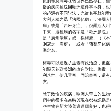
似的螺旋病毒在舊世界已然存在，但
播的疾病被送回歐洲這件事本身，也
的起源有不同説法，光從名字就能看
大利人稱之爲「法國佬病」，法國人
病」或是「西班牙症」，俄羅斯人叫
中東，這種病的名字是「歐洲膿包」
是「廣州潰瘍」或「楊梅瘡」（《本
則冠之「唐瘡」（或者「葡萄牙佬病」）
準定名。
梅毒可以通過抗生素有效治療，但至
能跟天花對美洲的改造對比。梅毒一
利八世、伊凡雷帝、同治皇帝，還有
友。
除了致命的疾病，歐洲人帶去的生物
們中的很多在當時與現在都被認爲是
些生物在新大陸普遍適應良好，也得