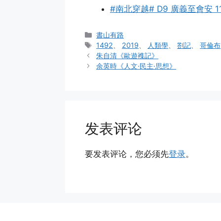
#南北穿越# D9 廣義至會安 1
分
書山有路
类
标
1492
、
2019
、
人類學
、
劄記
、
哥倫布
签
朱自清《歐遊襍記》
余英時《人文·民主·思想》
发表评论
要发表评论，您必须先
登录
。