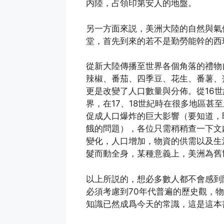
内陸，占領印第安人的地盤。
另一方面來説，美洲大陸的自然與氣
堂，首先到來的若不是勤勞能幹的西
從新大陸傳播至世界各個角落的禮物
辣椒、番茄、四季豆、花生、番薯、
更是改變了人口數量與分佈。從16
界，在17、18世紀時在很多地區甚
促成人口爆炸的巨大影響（要知道，
餓的問題），各位只需稍稍查一下文
變化，人口增加，物資的供需以及生
髮而動全身，某種意義上，美洲為舊
以上所説的，想必多數人都不會感到
必須考慮到70年代普遍的歷史觀，
知識已然成爲今天的常識，這是這本