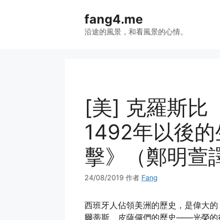
跳
fang4.me
至
内
沿途的風景，和看風景的心情。
容
[美] 克羅斯
1492年以後
擊》（鄭明萱
24/08/2019
作者
Fang
西班牙人佔領美洲的歷史，是偉大的
爾蒂斯、皮薩儸們的歷史——光榮的