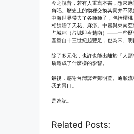
今之視昔，若有人重寫本書，想來應
角吧。歷史上的物種交換其實并不限
中海世界帶去了各種種子，包括櫻桃
相饋贈了天花、麻疹。中國與東南亞
占城稻（占城即今越南）——一些歷
產量自十三世紀起豐足，也為宋、明
除了多元化，也許也能出離於「人類
貌造成了什麽樣的影響。
最後，感謝台灣譯者鄭明萱。通順流
我的胃口。
是為記。
Related Posts: