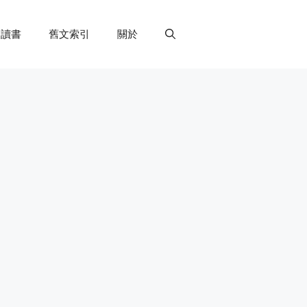
讀書
舊文索引
關於