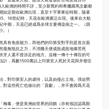
傳入歐洲的時間不詳，至少新舊約和希臘羅馬文獻都
開始定期在歐洲出現，直至十字軍東征時期，隨著
5、16世紀時，天花在歐洲廣泛出現。後來在大航
世紀中期，天花已經成爲全球主要傳染病之一。（因
小。）
然具有免疫能力，而他們的印第安對手則是首次面
然毫無抵抗之力，不消幾天便成批成批地痛苦死
班牙人還不曾涉足的地方。這種一傳十十傳百的可
估計，爲數1500萬以上印第安人死於天花與并發症
治，對印第安人的虐待，以及由侵占土地、强迫勞
，對這些死亡也做出的「貢獻」，并不會因爲天花
「梅毒」便是美洲給世界的回饋（亦有假説認爲類