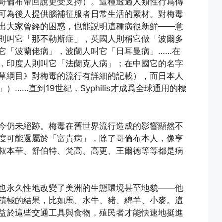
哥倫布帶回說更受支持）。這種透過人類性行爲傳
可為後人提供腦補征服者日常生活的素材。對梅毒
出大家曾經的困惑，也能説明這種病很新鮮——意
則叫它「那不勒斯症」，英國人則稱它做「波爾多
它「波蘭佬病」，波蘭人叫它「日耳曼病」……在
，印度人則叫它「法蘭克人病」；在中國它的名字
草綱目》對梅毒的流行有詳細的記載），而日本人
……直到19世紀，Syphilis才成爲全球通用的標
今仍未絕跡。梅毒在舊世界流行造成的影響顯然不
度可能還屬於「富貴病」，除了哥倫布本人，像亨
叔本華、舒伯特、梵高、高更、王爾德等等都是病
也永久性地改變了美洲的生態環境甚至地貌——他
積極的結果，比如馬、水牛、豬、綿羊、小麥。這
益於這些交通工具與食物，殖民者才能快速地挺進