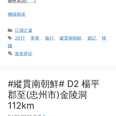
雖然英語[……]
继续阅读
分
江湖之遠
类
标
2017
、
單車
、
旅行
、
縱貫南朝鮮
、
遊記
、
韓
签
國
发表评论
#縱貫南朝鮮# D2 楊平
郡至(忠州市)金陵洞
112km