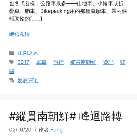
也各式各樣，公路車最多——山地車、小輪車或折
疊車、躺車、Bikepacking用的那種寬胎車、帶兩個
輔助輪的[……]
继续阅读
分
江湖之遠
类
标
2017
、
單車
、
旅行
、
縱貫南朝鮮
、
遊記
、
韓
签
國
发表评论
#縱貫南朝鮮# 峰迴路轉
02/10/2017
作者
Fang