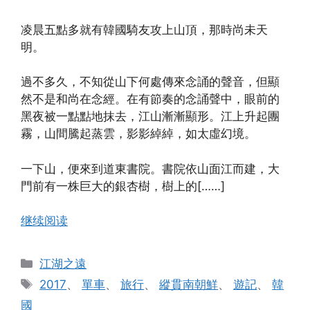
凌晨五點多就有韓國騎友攻上山頂，那時尚未天
明。
過不多久，不知從山下何處傳來念誦的聲音，但顯
然不是和尚在念經。在有節奏的念誦聲中，眼前的
黑夜被一點點地抹去，江山漸漸顯形。江上升起團
霧，山間騰起蒸雲，影影綽綽，如太虛幻境。
一下山，便來到道東書院。書院依山面江而建，大
門前有一株巨大的銀杏樹，樹上的[……]
继续阅读
分
江湖之遠
类
标
2017
、
單車
、
旅行
、
縱貫南朝鮮
、
遊記
、
韓
签
國