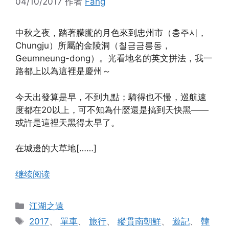
04/10/2017
作者
Fang
中秋之夜，踏著朦朧的月色來到忠州市（충주시，
Chungju）所屬的金陵洞（칠금금릉동，
Geumneung-dong）。光看地名的英文拼法，我一
路都上以為這裡是慶州～
今天出發算是早，不到九點；騎得也不慢，巡航速
度都在20以上，可不知為什麼還是搞到天快黑——
或許是這裡天黑得太早了。
在城邊的大草地[……]
继续阅读
分
江湖之遠
类
标
2017
、
單車
、
旅行
、
縱貫南朝鮮
、
遊記
、
韓