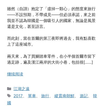
雖然（自詡）抱定了「虛掉一顆心」的態度來旅行
——不設預期，不帶成見——但必須承認，來之前
我並不認為韓國是一個吸引人的國家，無論是風景
還是文化，甚至語言。
而此刻，當在首爾的第三夜即將過去，我有點喜歡
上了這座城市。
兩天來，為了買腳踏車零件，在小半個首爾市留下
過足跡，遍及漢江兩岸的大街小巷，包括很[……]
继续阅读
分
江湖之遠
类
标
2017
、
單車
、
旅行
、
縱貫南朝鮮
、
遊記
、
韓
签
國