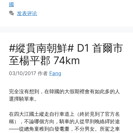
签
國
发表评论
#縱貫南朝鮮# D1 首爾市
至楊平郡 74km
03/10/2017
作者
Fang
完全沒有想到，在韓國的大假期裡會有如此多的人
選擇騎單車。
在四大江國土縱走自行車道上（終於見到了官方名
稱），不論哪個方向，騎車的人從早到晚絡繹於途
——從總角童稚到白發耄耋，不分男女。所駕之車