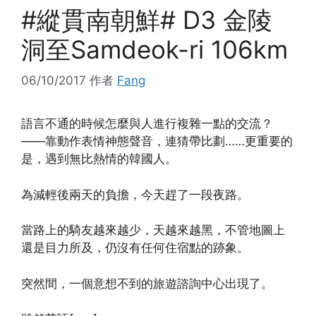
#縱貫南朝鮮# D3 金陵
洞至Samdeok-ri 106km
06/10/2017
作者
Fang
語言不通的時候怎麼與人進行複雜一點的交流？
——靠動作表情神態聲音，連猜帶比劃……更重要的
是，遇到無比熱情的韓國人。
為減輕後兩天的負擔，今天趕了一段夜路。
當路上的騎友越來越少，天越來越黑，不管地圖上
還是目力所及，仍沒有任何住宿點的跡象。
突然間，一個意想不到的旅遊諮詢中心出現了。