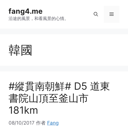
跳
fang4.me
至
菜
内
沿途的風景，和看風景的心情。
容
单
韓國
#縱貫南朝鮮# D5 道東
書院山頂至釜山市
181km
08/10/2017
作者
Fang