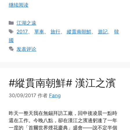
继续阅读
分
江湖之遠
类
标
2017
、
單車
、
旅行
、
縱貫南朝鮮
、
遊記
、
韓
签
國
发表评论
#縱貫南朝鮮# 漢江之濱
30/09/2017
作者
Fang
昨天一整天我在無錫拜訪工廠，回申後凌晨一點時
還在工作。今晚八點，卻在漢江之濱邊躬逢了一年
一度的「首爾世界煙花慶典」盛會——說不定半個