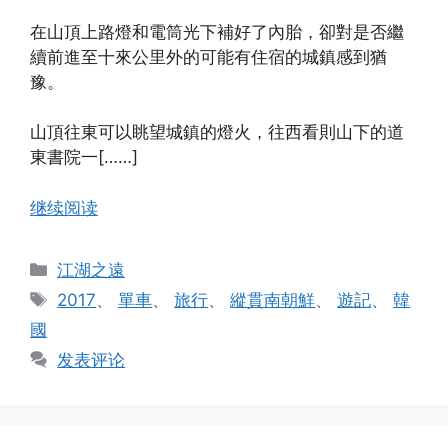
在山頂上路燈和電筒光下補好了內胎，卻對是否繼
續前進至十來公里外的可能有住宿的城鎮感到猶
豫。
山頂往東可以眺望城鎮的燈火，往西看則山下的道
東書院一[……]
继续阅读
分
江湖之遠
类
标
2017
、
單車
、
旅行
、
縱貫南朝鮮
、
遊記
、
韓
签
國
发表评论