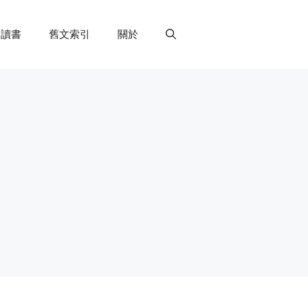
讀書
舊文索引
關於