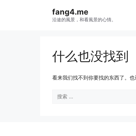
跳
fang4.me
至
内
沿途的風景，和看風景的心情。
容
什么也没找到
看来我们找不到你要找的东西了。也
搜
索：